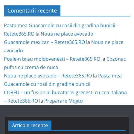
Comentarii recente
Pasta mea Guacamole cu rosii din gradina bunicii –
Retete365.RO
la
Noua ne place avocado
Guacamole mexican – Retete365.RO
la
Noua ne place
avocado
Poale-n brau moldovenesti – Retete365.RO
la
Cozonac
pufos cu crema de nuca
Noua ne place avocado – Retete365.RO
la
Pasta mea
Guacamole cu rosii din gradina bunicii
CORFU – un fusion al bucatariei grecesti cu cea italiana
– Retete365.RO
la
Preparare Mojito
Articole recente