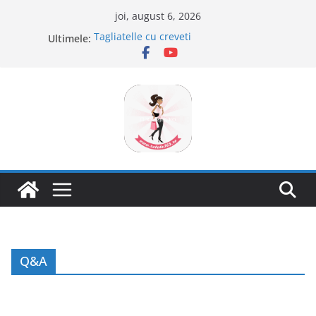
Sari
joi, august 6, 2026
la
Tagliatelle cu creveti
Ultimele:
conținut
Clafoutis cu cirese
Ciocolata de casa cu pasta din fructe
Scovergi pufoase
Savarine
Q&A