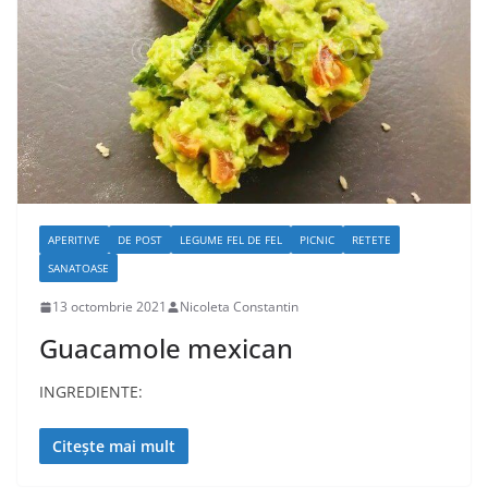
APERITIVE
DE POST
LEGUME FEL DE FEL
PICNIC
RETETE
SANATOASE
13 octombrie 2021
Nicoleta Constantin
Guacamole mexican
INGREDIENTE:
Citește mai mult