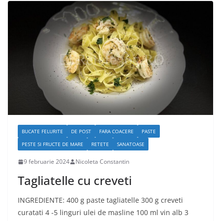
BUCATE FELURITE
DE POST
FARA COACERE
PASTE
PESTE SI FRUCTE DE MARE
RETETE
SANATOASE
9 februarie 2024
Nicoleta Constantin
Tagliatelle cu creveti
INGREDIENTE: 400 g paste tagliatelle 300 g creveti
curatati 4 -5 linguri ulei de masline 100 ml vin alb 3