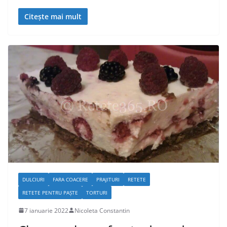
Citește mai mult
DULCIURI
FARA COACERE
PRAJITURI
RETETE
RETETE PENTRU PAȘTE
TORTURI
7 ianuarie 2022
Nicoleta Constantin