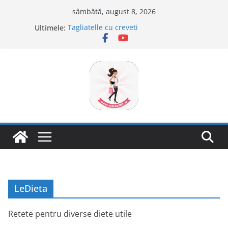
Sari
sâmbătă, august 8, 2026
la
Ultimele:
Tagliatelle cu creveti
conținut
Clafoutis cu cirese
Ciocolata de casa cu pasta din fructe
Scovergi pufoase
Savarine
LeDieta
Retete pentru diverse diete utile