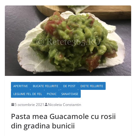
APERITIVE
BUCATE FELURITE
DE POST
DIETE FELURITE
LEGUME FEL DE FEL
PICNIC
SANATOASE
5 octombrie 2021
Nicoleta Constantin
Pasta mea Guacamole cu rosii
din gradina bunicii