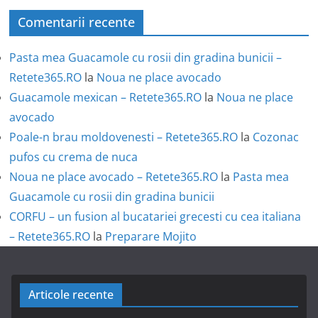
Comentarii recente
Pasta mea Guacamole cu rosii din gradina bunicii –
Retete365.RO
la
Noua ne place avocado
Guacamole mexican – Retete365.RO
la
Noua ne place
avocado
Poale-n brau moldovenesti – Retete365.RO
la
Cozonac
pufos cu crema de nuca
Noua ne place avocado – Retete365.RO
la
Pasta mea
Guacamole cu rosii din gradina bunicii
CORFU – un fusion al bucatariei grecesti cu cea italiana
– Retete365.RO
la
Preparare Mojito
Articole recente