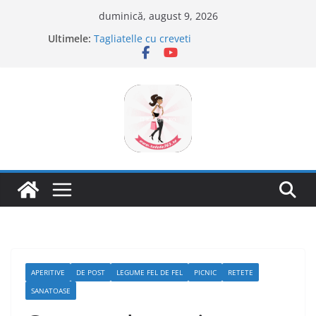
Sari
duminică, august 9, 2026
la
Ultimele:
Tagliatelle cu creveti
conținut
Clafoutis cu cirese
Ciocolata de casa cu pasta din fructe
Scovergi pufoase
Savarine
APERITIVE
DE POST
LEGUME FEL DE FEL
PICNIC
RETETE
SANATOASE