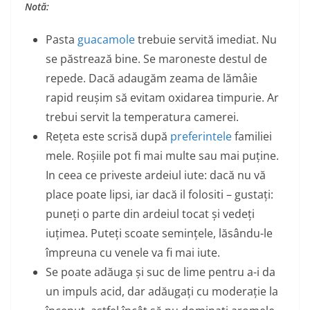
Notă:
Pasta
guacamole
trebuie servită imediat. Nu
se păstrează bine. Se maroneste destul de
repede. Dacă adaugăm zeama de lămâie
rapid reușim să evitam oxidarea timpurie. Ar
trebui servit la temperatura camerei.
Rețeta este scrisă după
preferintele
familiei
mele. Roșiile pot fi mai multe sau mai puține.
In ceea ce priveste ardeiul iute: dacă nu vă
place poate lipsi, iar dacă il folositi – gustați:
puneți o parte din ardeiul tocat și vedeți
iuțimea. Puteți scoate semințele, lăsându-le
împreuna cu venele va fi mai iute.
Se poate adăuga și suc de lime pentru a-i da
un impuls acid, dar adăugați cu moderație la