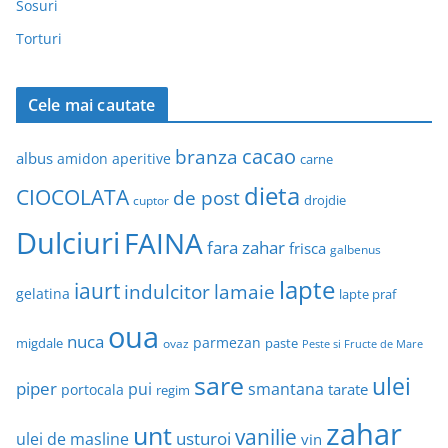
Sosuri
Torturi
Cele mai cautate
cacao
branza
albus
amidon
aperitive
carne
dieta
CIOCOLATA
de post
drojdie
cuptor
Dulciuri
FAINA
fara zahar
frisca
galbenus
lapte
iaurt
indulcitor
lamaie
gelatina
lapte praf
oua
nuca
parmezan
migdale
paste
ovaz
Peste si Fructe de Mare
sare
ulei
piper
pui
smantana
tarate
portocala
regim
zahar
unt
vanilie
usturoi
ulei de masline
vin