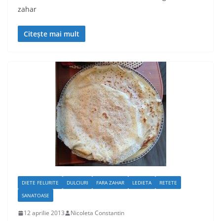
zahar
Citește mai mult
DIETE FELURITE
DULCIURI
FARA ZAHAR
LEDIETA
RETETE
SANATOASE
12 aprilie 2013
Nicoleta Constantin