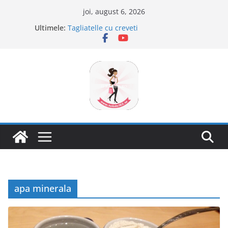
Sari
joi, august 6, 2026
la
Ultimele:
Tagliatelle cu creveti
conținut
Clafoutis cu cirese
Ciocolata de casa cu pasta din fructe
Scovergi pufoase
Savarine
apa minerala