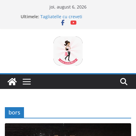
Sari
joi, august 6, 2026
la
Ultimele:
Tagliatelle cu creveti
conținut
Clafoutis cu cirese
Ciocolata de casa cu pasta din fructe
Scovergi pufoase
Savarine
bors