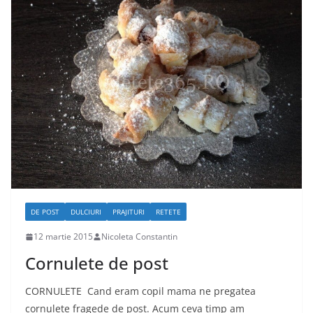
DE POST
DULCIURI
PRAJITURI
RETETE
12 martie 2015
Nicoleta Constantin
Cornulete de post
CORNULETE Cand eram copil mama ne pregatea
cornulete fragede de post. Acum ceva timp am