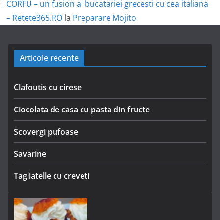
CORFU – un fusion al bucatariei grecesti cu cea italiana
– Retete365.RO
la
Preparare Mojito
Articole recente
Clafoutis cu cirese
Ciocolata de casa cu pasta din fructe
Scovergi pufoase
Savarine
Tagliatelle cu creveti