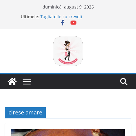
Sari
duminică, august 9, 2026
la
Ultimele:
Tagliatelle cu creveti
conținut
Clafoutis cu cirese
Ciocolata de casa cu pasta din fructe
Scovergi pufoase
Savarine
cirese amare