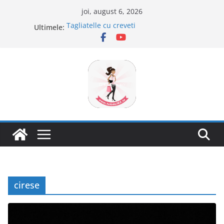
Sari
joi, august 6, 2026
la
Tagliatelle cu creveti
Ultimele:
conținut
Clafoutis cu cirese
Ciocolata de casa cu pasta din fructe
Scovergi pufoase
Savarine
cirese