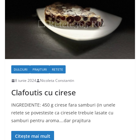
DULCIURI
PRAJITURI
RETETE
8 iunie 2024
Nicoleta Constantin
Clafoutis cu cirese
INGREDIENTE: 450 g cirese fara samburi (in unele
retete se povesteste ca ciresele trebuie lasate cu
samburi pentru aroma….dar prajitura
Citește mai mult