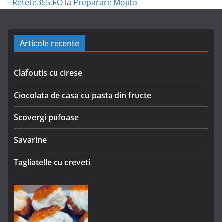
– Retete365.RO
la
Preparare Mojito
Articole recente
Clafoutis cu cirese
Ciocolata de casa cu pasta din fructe
Scovergi pufoase
Savarine
Tagliatelle cu creveti