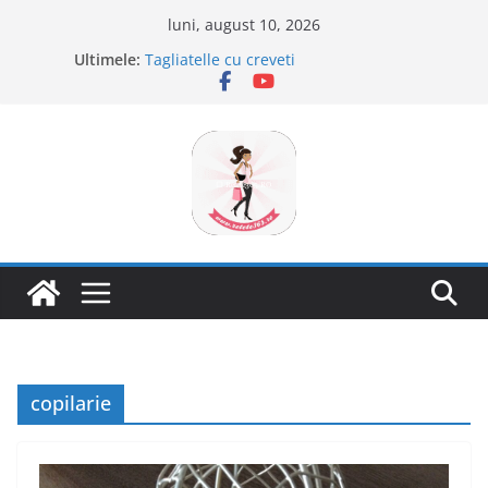
Sari
luni, august 10, 2026
la
Ultimele:
Tagliatelle cu creveti
conținut
Clafoutis cu cirese
Ciocolata de casa cu pasta din fructe
Scovergi pufoase
Savarine
copilarie