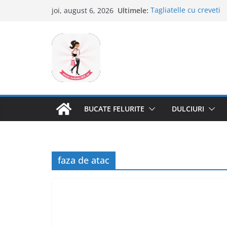
Sari
Ultimele:
Tagliatelle cu creveti
joi, august 6, 2026
la
Clafoutis cu cirese
Ciocolata de casa cu p
conținut
Scovergi pufoase
Savarine
BUCATE FELURITE
DULCIURI
faza de atac