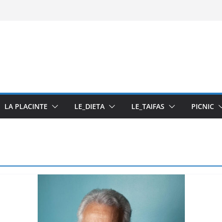
asta din fructe
LA PLACINTE
LE_DIETA
LE_TAIFAS
PICNIC