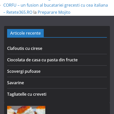
CORFU – un fusion al bucatariei grecesti cu cea italiana
– Retete365.RO
la
Preparare Mojito
Articole recente
Clafoutis cu cirese
Ciocolata de casa cu pasta din fructe
Scovergi pufoase
Savarine
Tagliatelle cu creveti