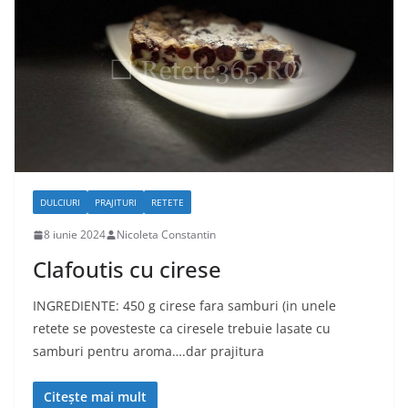
DULCIURI
PRAJITURI
RETETE
8 iunie 2024
Nicoleta Constantin
Clafoutis cu cirese
INGREDIENTE: 450 g cirese fara samburi (in unele
retete se povesteste ca ciresele trebuie lasate cu
samburi pentru aroma….dar prajitura
Citește mai mult