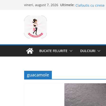
Sari
Tagliatelle cu creve
Ultimele:
vineri, august 7, 2026
Clafoutis cu cirese
la
Ciocolata de casa c
conținut
Scovergi pufoase
Savarine
BUCATE FELURITE
DULCIURI
guacamole