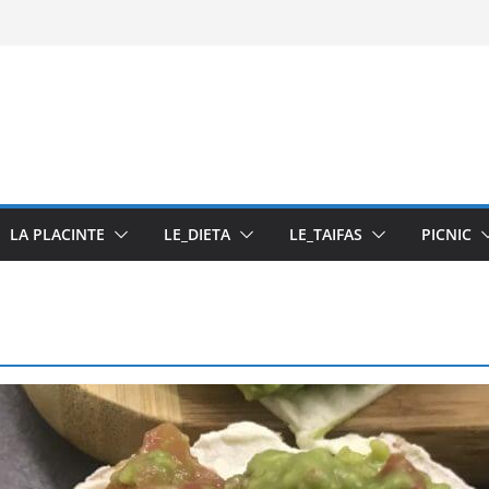
ti
u pasta din fructe
LA PLACINTE
LE_DIETA
LE_TAIFAS
PICNIC