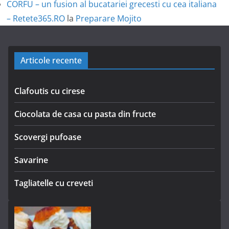
CORFU – un fusion al bucatariei grecesti cu cea italiana
– Retete365.RO
la
Preparare Mojito
Articole recente
Clafoutis cu cirese
Ciocolata de casa cu pasta din fructe
Scovergi pufoase
Savarine
Tagliatelle cu creveti