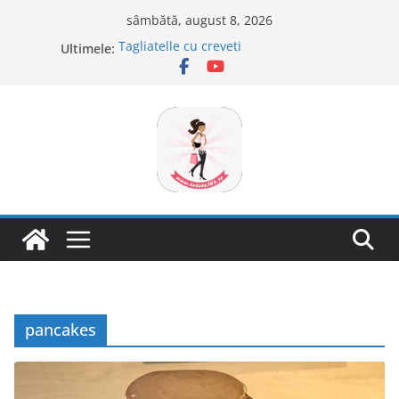
Sari
sâmbătă, august 8, 2026
la
Ultimele:
Tagliatelle cu creveti
conținut
Clafoutis cu cirese
Ciocolata de casa cu pasta din fructe
Scovergi pufoase
Savarine
pancakes