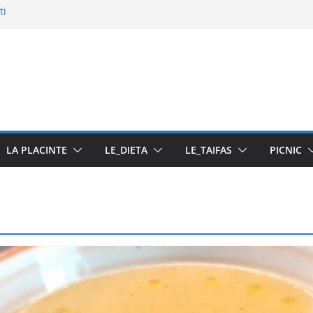
ti
u pasta din fructe
LA PLACINTE
LE_DIETA
LE_TAIFAS
PICNIC