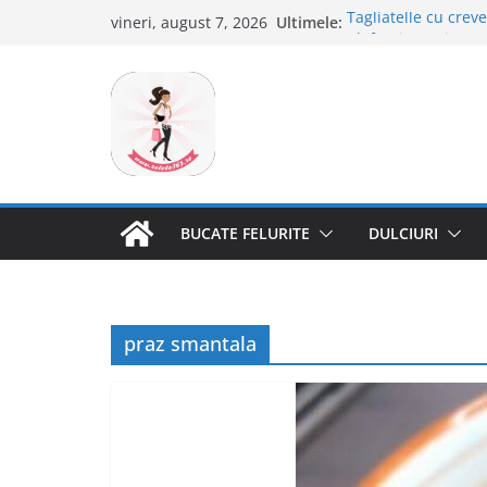
Sari
Ultimele:
Tagliatelle cu creve
vineri, august 7, 2026
la
Clafoutis cu cirese
Ciocolata de casa c
conținut
Scovergi pufoase
Savarine
BUCATE FELURITE
DULCIURI
praz smantala