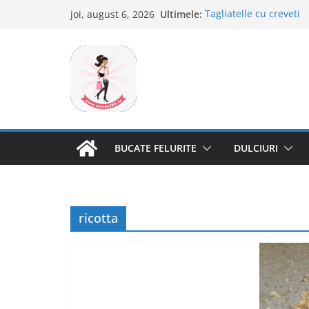
Sari
Ultimele:
Tagliatelle cu creveti
joi, august 6, 2026
la
Clafoutis cu cirese
Ciocolata de casa cu p
conținut
Scovergi pufoase
Savarine
BUCATE FELURITE
DULCIURI
ricotta