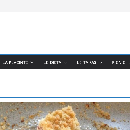
asta din fructe
LA PLACINTE
LE_DIETA
LE_TAIFAS
PICNIC