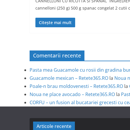
CANNELLONI CU RICOTTA SI SPANAC INGREDIENTE
cannelloni (250 g) 500 g spanac congelat 2 cutii 
Citește mai mult
Comentarii recente
Pasta mea Guacamole cu rosii din gradina bun
Guacamole mexican – Retete365.RO
la
Noua n
Poale-n brau moldovenesti – Retete365.RO
la
Noua ne place avocado – Retete365.RO
la
Past
CORFU – un fusion al bucatariei grecesti cu ce
Articole recente