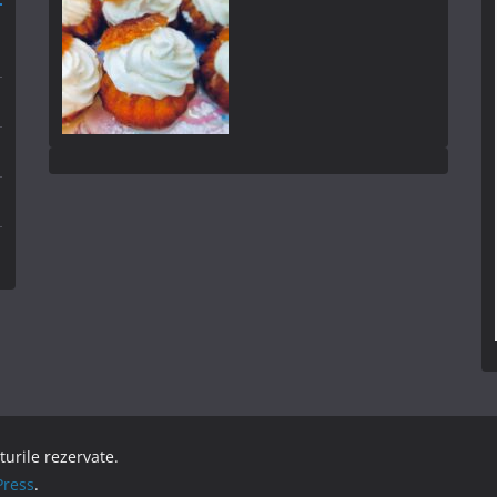
turile rezervate.
ress
.