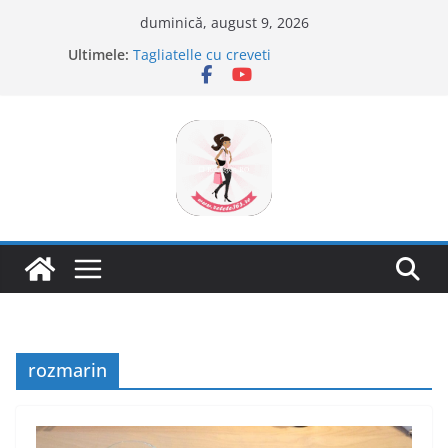
Sari
duminică, august 9, 2026
la
Ultimele:
Tagliatelle cu creveti
conținut
Clafoutis cu cirese
Ciocolata de casa cu pasta din fructe
Scovergi pufoase
Savarine
rozmarin