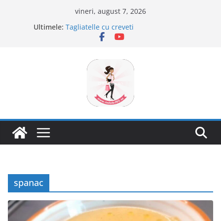
Sari
vineri, august 7, 2026
la
Ultimele:
Tagliatelle cu creveti
conținut
Clafoutis cu cirese
Ciocolata de casa cu pasta din fructe
Scovergi pufoase
Savarine
spanac