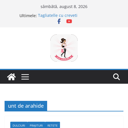
Sari
sâmbătă, august 8, 2026
la
Ultimele:
Tagliatelle cu creveti
conținut
Clafoutis cu cirese
Ciocolata de casa cu pasta din fructe
Scovergi pufoase
Savarine
unt de arahide
DULCIURI
PRAJITURI
RETETE