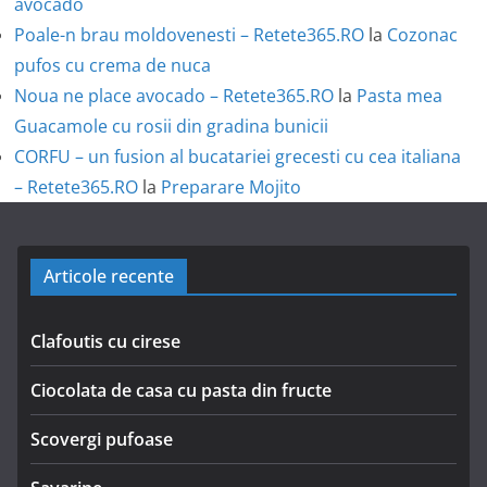
avocado
Poale-n brau moldovenesti – Retete365.RO
la
Cozonac
pufos cu crema de nuca
Noua ne place avocado – Retete365.RO
la
Pasta mea
Guacamole cu rosii din gradina bunicii
CORFU – un fusion al bucatariei grecesti cu cea italiana
– Retete365.RO
la
Preparare Mojito
Articole recente
Clafoutis cu cirese
Ciocolata de casa cu pasta din fructe
Scovergi pufoase