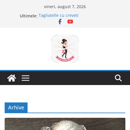
Sari
vineri, august 7, 2026
la
Ultimele:
Tagliatelle cu creveti
conținut
Clafoutis cu cirese
Ciocolata de casa cu pasta din fructe
Scovergi pufoase
Savarine
Arhive