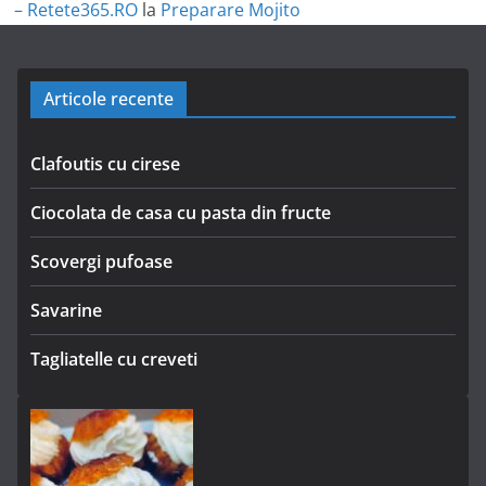
– Retete365.RO
la
Preparare Mojito
Articole recente
Clafoutis cu cirese
Ciocolata de casa cu pasta din fructe
Scovergi pufoase
Savarine
Tagliatelle cu creveti