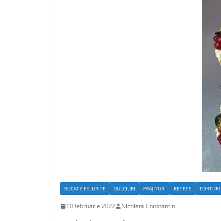
BUCATE FELURITE
DULCIURI
PRAJITURI
RETETE
TORTURI
10 februarie 2022
Nicoleta Constantin