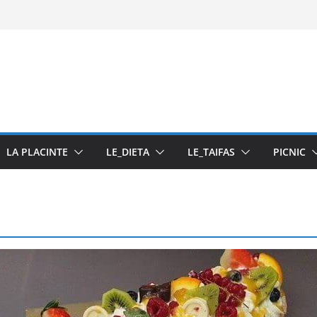
ti
u pasta din fructe
LA PLACINTE
LE_DIETA
LE_TAIFAS
PICNIC