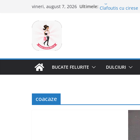
Sari
Tagliatelle cu creve
Ultimele:
vineri, august 7, 2026
Clafoutis cu cirese
la
Ciocolata de casa c
conținut
Scovergi pufoase
Savarine
BUCATE FELURITE
DULCIURI
coacaze