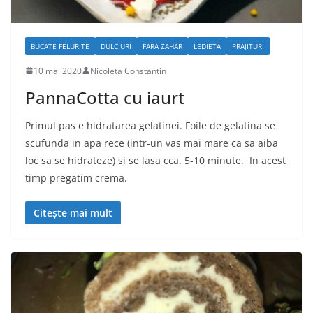
BUCATE FELURITE
DULCIURI
FARA ZAHAR
LEDIETA
PRAJITURI
10 mai 2020
Nicoleta Constantin
PannaCotta cu iaurt
Primul pas e hidratarea gelatinei. Foile de gelatina se
scufunda in apa rece (intr-un vas mai mare ca sa aiba
loc sa se hidrateze) si se lasa cca. 5-10 minute. In acest
timp pregatim crema.
Citește mai mult