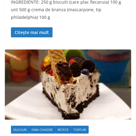
INGREDIENTE: 250 g biscuiti (care plac fiecaruia) 100 g
unt 500 g crema de branza (mascarpone, tip
philadelphia) 100 g
Citește mai mult
DULCIURI
FARA COACERE
RETETE
TORTURI