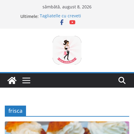
Sari
sâmbătă, august 8, 2026
la
Ultimele:
Tagliatelle cu creveti
conținut
Clafoutis cu cirese
Ciocolata de casa cu pasta din fructe
Scovergi pufoase
Savarine
frisca