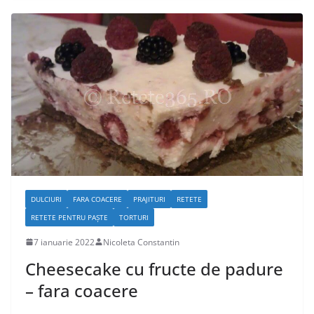
DULCIURI
FARA COACERE
PRAJITURI
RETETE
RETETE PENTRU PAȘTE
TORTURI
7 ianuarie 2022
Nicoleta Constantin
Cheesecake cu fructe de padure
– fara coacere