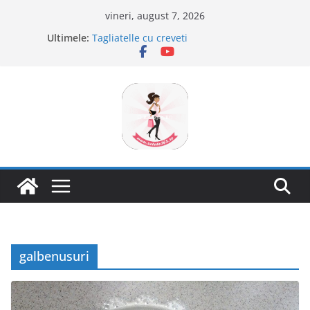
Sari
vineri, august 7, 2026
la
Ultimele:
Tagliatelle cu creveti
conținut
Clafoutis cu cirese
Ciocolata de casa cu pasta din fructe
Scovergi pufoase
Savarine
galbenusuri