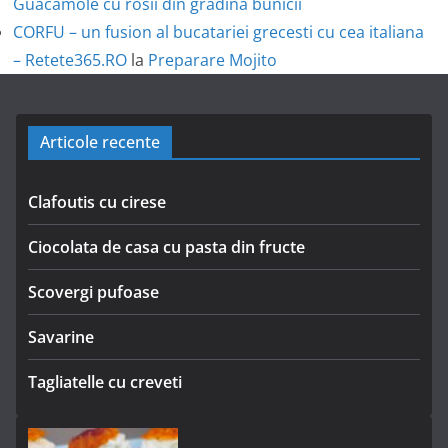
Guacamole cu rosii din gradina bunicii
CORFU – un fusion al bucatariei grecesti cu cea italiana
– Retete365.RO
la
Preparare Mojito
Articole recente
Clafoutis cu cirese
Ciocolata de casa cu pasta din fructe
Scovergi pufoase
Savarine
Tagliatelle cu creveti