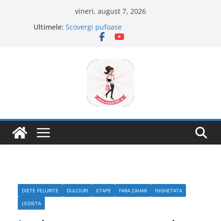
Sari
vineri, august 7, 2026
la
Ultimele:
Scovergi pufoase
conținut
Savarine
Tagliatelle cu creveti
Clafoutis cu cirese
Ciocolata de casa cu pasta din fructe
DIETE FELURITE
DULCIURI
ETAPE
FARA ZAHAR
INGHETATA
LEDIETA