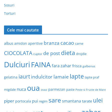
Sosuri
Torturi
Cele mai cautate
cacao
branza
albus
amidon
aperitive
carne
dieta
CIOCOLATA
de post
drojdie
cuptor
Dulciuri
FAINA
fara zahar
frisca
galbenus
lapte
iaurt
indulcitor
lamaie
gelatina
lapte praf
oua
nuca
parmezan
migdale
paste
ovaz
Peste si Fructe de Mare
sare
ulei
piper
pui
smantana
tarate
portocala
regim