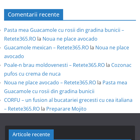
Comentarii recente
Pasta mea Guacamole cu rosii din gradina bunicii –
Retete365.RO
la
Noua ne place avocado
Guacamole mexican – Retete365.RO
la
Noua ne place
avocado
Poale-n brau moldovenesti – Retete365.RO
la
Cozonac
pufos cu crema de nuca
Noua ne place avocado – Retete365.RO
la
Pasta mea
Guacamole cu rosii din gradina bunicii
CORFU – un fusion al bucatariei grecesti cu cea italiana
– Retete365.RO
la
Preparare Mojito
Articole recente