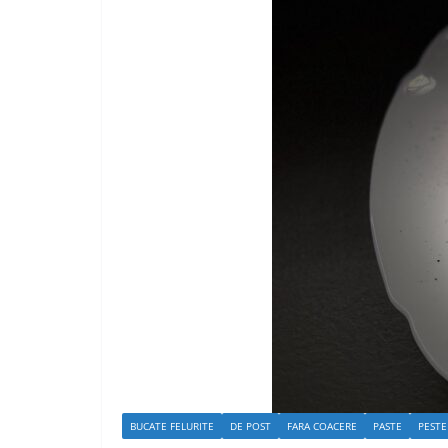
BUCATE FELURITE
DE POST
FARA COACERE
PASTE
PESTE