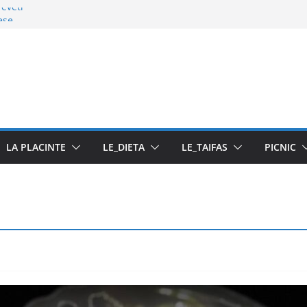
reveti
ese
sa cu pasta din fructe
se
LA PLACINTE
LE_DIETA
LE_TAIFAS
PICNIC