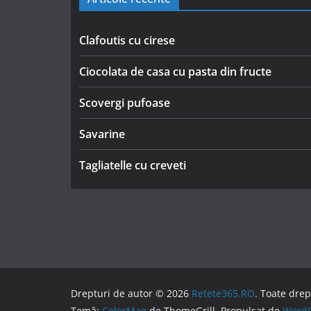
Clafoutis cu cirese
Ciocolata de casa cu pasta din fructe
Scovergi pufoase
Savarine
Tagliatelle cu creveti
Drepturi de autor © 2026
Retete365.RO
. Toate drep
Temă:
ColorMag
de ThemeGrill. Propulsat de
WordP