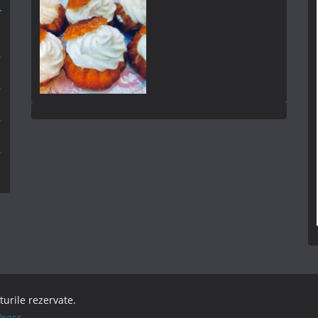
turile rezervate.
ress
.