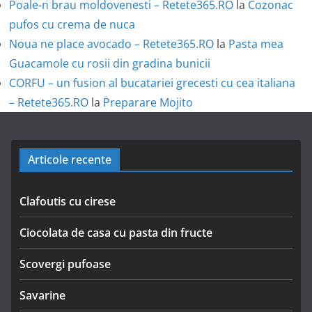
Poale-n brau moldovenesti – Retete365.RO
la
Cozonac
pufos cu crema de nuca
Noua ne place avocado – Retete365.RO
la
Pasta mea
Guacamole cu rosii din gradina bunicii
CORFU – un fusion al bucatariei grecesti cu cea italiana
– Retete365.RO
la
Preparare Mojito
Articole recente
Clafoutis cu cirese
Ciocolata de casa cu pasta din fructe
Scovergi pufoase
Savarine