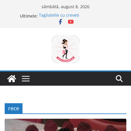
Sari
sâmbătă, august 8, 2026
la
Ultimele:
Tagliatelle cu creveti
conținut
Clafoutis cu cirese
Ciocolata de casa cu pasta din fructe
Scovergi pufoase
Savarine
rece