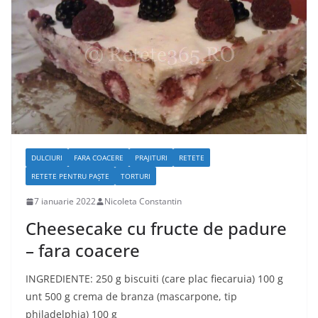
DULCIURI
FARA COACERE
PRAJITURI
RETETE
RETETE PENTRU PAȘTE
TORTURI
7 ianuarie 2022
Nicoleta Constantin
Cheesecake cu fructe de padure
– fara coacere
INGREDIENTE: 250 g biscuiti (care plac fiecaruia) 100 g
unt 500 g crema de branza (mascarpone, tip
philadelphia) 100 g