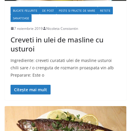
BUCATE FELURITE
DE POST
PESTE SI FRUCTE DE MARE
RETETE
SANATOASE
7 noiembrie 2019
Nicoleta Constantin
Creveti in ulei de masline cu
usturoi
Ingrediente: creveti curatati ulei de masline usturoi
chili sare / o crenguta de rozmarin proaspata vin alb
Preparare: Este o
Citește mai mult