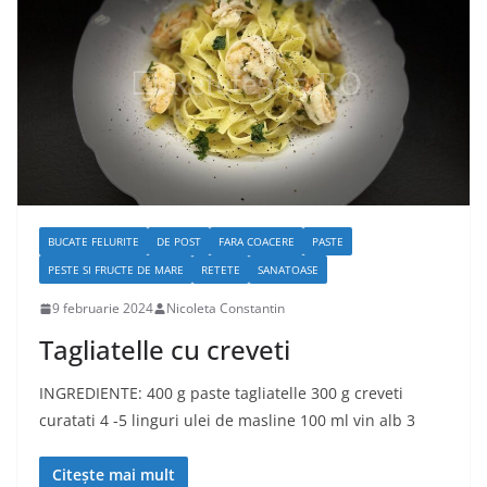
BUCATE FELURITE
DE POST
FARA COACERE
PASTE
PESTE SI FRUCTE DE MARE
RETETE
SANATOASE
9 februarie 2024
Nicoleta Constantin
Tagliatelle cu creveti
INGREDIENTE: 400 g paste tagliatelle 300 g creveti
curatati 4 -5 linguri ulei de masline 100 ml vin alb 3
Citește mai mult