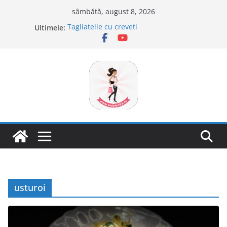
Sari
sâmbătă, august 8, 2026
la
Ultimele:
Tagliatelle cu creveti
conținut
Clafoutis cu cirese
Ciocolata de casa cu pasta din fructe
Scovergi pufoase
Savarine
usturoi