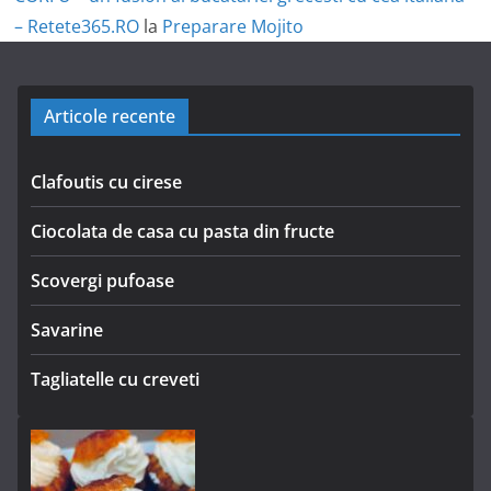
– Retete365.RO
la
Preparare Mojito
Articole recente
Clafoutis cu cirese
Ciocolata de casa cu pasta din fructe
Scovergi pufoase
Savarine
Tagliatelle cu creveti