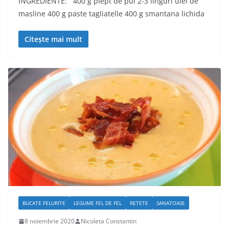
INGREDIENTE: 400 g piept de pui 2-3 linguri ulei de
masline 400 g paste tagliatelle 400 g smantana lichida
Citește mai mult
BUCATE FELURITE
LEGUME FEL DE FEL
RETETE
SANATOASE
8 noiembrie 2020
Nicoleta Constantin