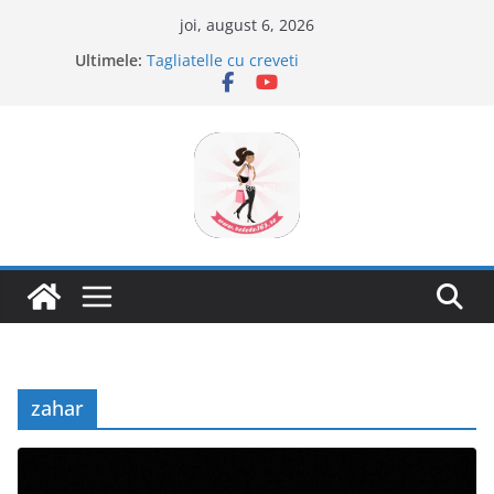
Sari
joi, august 6, 2026
la
Ultimele:
Tagliatelle cu creveti
conținut
Clafoutis cu cirese
Ciocolata de casa cu pasta din fructe
Scovergi pufoase
Savarine
zahar