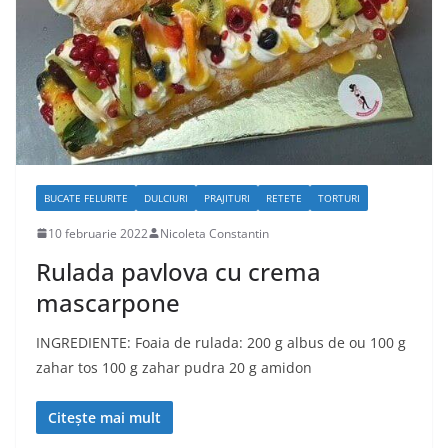
BUCATE FELURITE
DULCIURI
PRAJITURI
RETETE
TORTURI
10 februarie 2022
Nicoleta Constantin
Rulada pavlova cu crema
mascarpone
INGREDIENTE: Foaia de rulada: 200 g albus de ou 100 g
zahar tos 100 g zahar pudra 20 g amidon
Citește mai mult