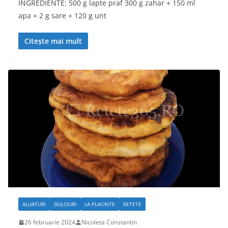
INGREDIENTE: 500 g lapte praf 300 g zahar + 150 ml
apa + 2 g sare + 120 g unt
Citește mai mult
ALUATURI
DULCIURI
LA PLACINTE
RETETE
26 februarie 2024
Nicoleta Constantin