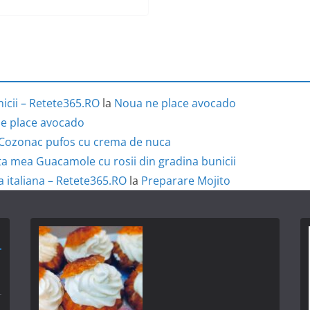
icii – Retete365.RO
la
Noua ne place avocado
e place avocado
Cozonac pufos cu crema de nuca
a mea Guacamole cu rosii din gradina bunicii
a italiana – Retete365.RO
la
Preparare Mojito