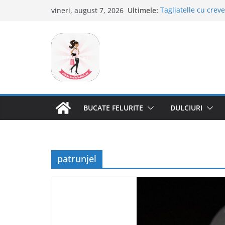
Sari
Ultimele:
Tagliatelle cu creve
vineri, august 7, 2026
la
Clafoutis cu cirese
Ciocolata de casa c
conținut
Scovergi pufoase
Savarine
BUCATE FELURITE
DULCIURI
patrunjel