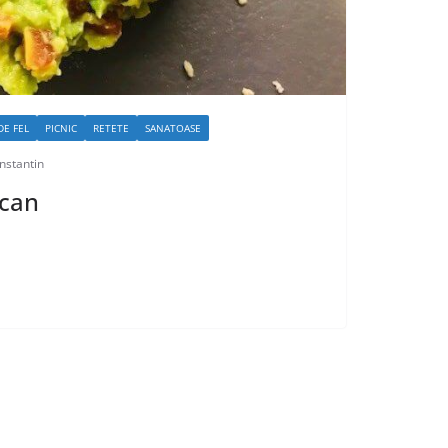
DE FEL
PICNIC
RETETE
SANATOASE
nstantin
can