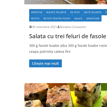
APERITIVE
BUCATE FELURITE
DE POST
DIETE FELURITE
F
RETETE
RETETE PENTRU PICNIC
SALATE
SANATOASE
30 noiembrie 2021
Nicoleta Constantin
Salata cu trei feluri de fasole
300 g fasole boabe alba 300 g fasole boabe rosi
ceapa potrivita cateva fire
Citește mai mult