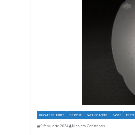
BUCATE FELURITE
DE POST
FARA COACERE
PASTE
PESTE
9 februarie 2024
Nicoleta Constantin