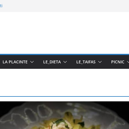
ti
u pasta din fructe
LA PLACINTE
LE_DIETA
LE_TAIFAS
PICNIC