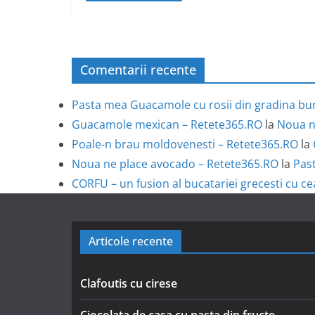
Comentarii recente
Pasta mea Guacamole cu rosii din gradina bun
Guacamole mexican – Retete365.RO
la
Noua n
Poale-n brau moldovenesti – Retete365.RO
la
Noua ne place avocado – Retete365.RO
la
Past
CORFU – un fusion al bucatariei grecesti cu ce
Articole recente
Clafoutis cu cirese