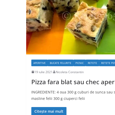
APERITIVE
BUCATE FELURITE
PICNIC
RETETE
RETETE PE
19 iulie 2021
Nicoleta Constantin
Pizza fara blat sau chec aperi
INGREDIENTE: 4 oua 300 g cuburi de sunca sau s
masline felii 300 g ciuperci felii
Citește mai mult