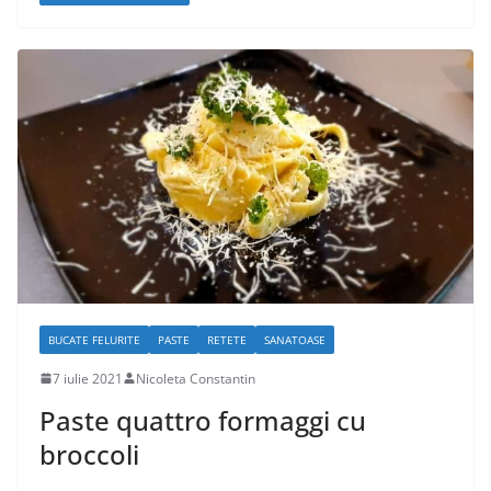
BUCATE FELURITE
PASTE
RETETE
SANATOASE
7 iulie 2021
Nicoleta Constantin
Paste quattro formaggi cu
broccoli