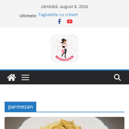
Sari
sâmbătă, august 8, 2026
la
Ultimele:
Tagliatelle cu creveti
conținut
Clafoutis cu cirese
Ciocolata de casa cu pasta din fructe
Scovergi pufoase
Savarine
parmezan