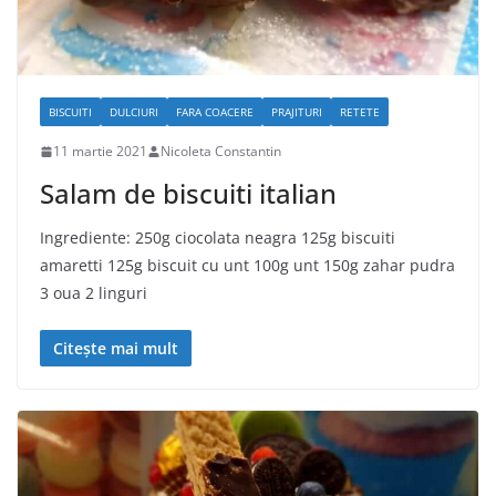
BISCUITI
DULCIURI
FARA COACERE
PRAJITURI
RETETE
11 martie 2021
Nicoleta Constantin
Salam de biscuiti italian
Ingrediente: 250g ciocolata neagra 125g biscuiti
amaretti 125g biscuit cu unt 100g unt 150g zahar pudra
3 oua 2 linguri
Citește mai mult