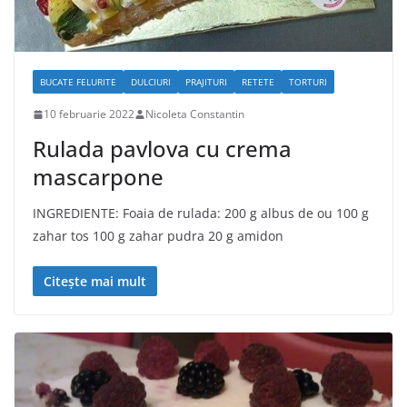
BUCATE FELURITE
DULCIURI
PRAJITURI
RETETE
TORTURI
10 februarie 2022
Nicoleta Constantin
Rulada pavlova cu crema
mascarpone
INGREDIENTE: Foaia de rulada: 200 g albus de ou 100 g
zahar tos 100 g zahar pudra 20 g amidon
Citește mai mult