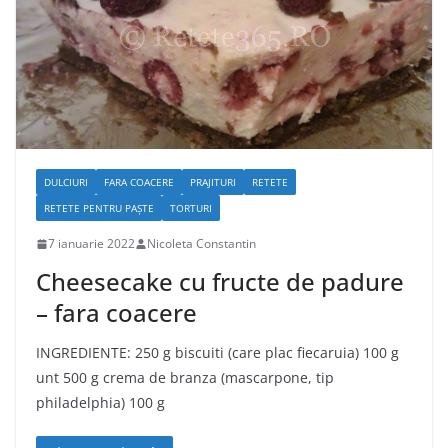
DULCIURI
FARA COACERE
PRAJITURI
RETETE
RETETE PENTRU PAȘTE
TORTURI
7 ianuarie 2022
Nicoleta Constantin
Cheesecake cu fructe de padure
– fara coacere
INGREDIENTE: 250 g biscuiti (care plac fiecaruia) 100 g
unt 500 g crema de branza (mascarpone, tip
philadelphia) 100 g