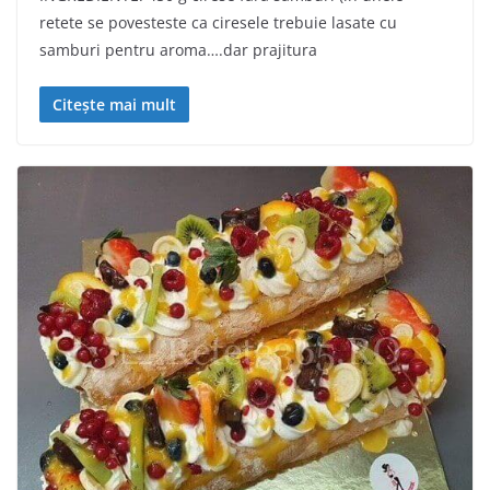
retete se povesteste ca ciresele trebuie lasate cu
samburi pentru aroma….dar prajitura
Citește mai mult