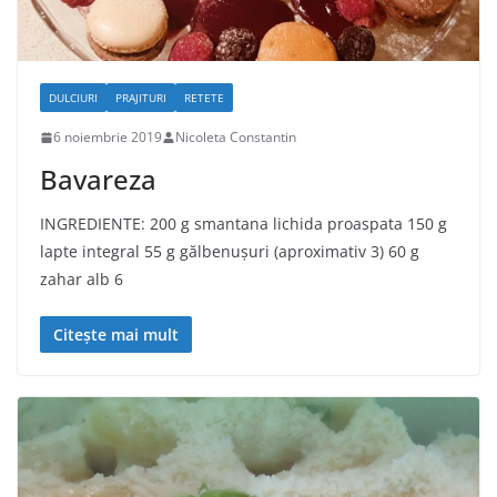
DULCIURI
PRAJITURI
RETETE
6 noiembrie 2019
Nicoleta Constantin
Bavareza
INGREDIENTE: 200 g smantana lichida proaspata 150 g
lapte integral 55 g gălbenușuri (aproximativ 3) 60 g
zahar alb 6
Citește mai mult