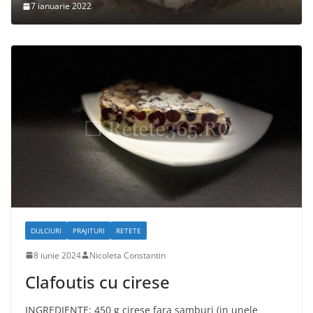
7 ianuarie 2022
DULCIURI
PRAJITURI
RETETE
8 iunie 2024
Nicoleta Constantin
Clafoutis cu cirese
INGREDIENTE: 450 g cirese fara samburi (in unele