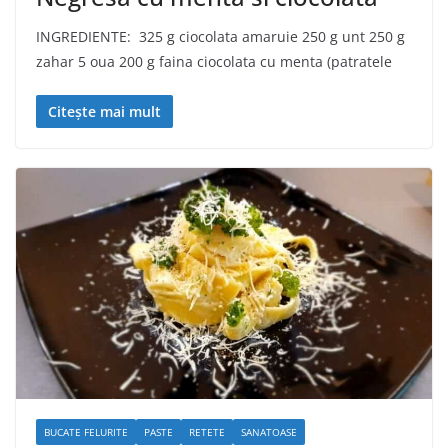
INGREDIENTE: 325 g ciocolata amaruie 250 g unt 250 g
zahar 5 oua 200 g faina ciocolata cu menta (patratele
Citește mai mult
BUCATE FELURITE
PASTE
RETETE
SANATOASE