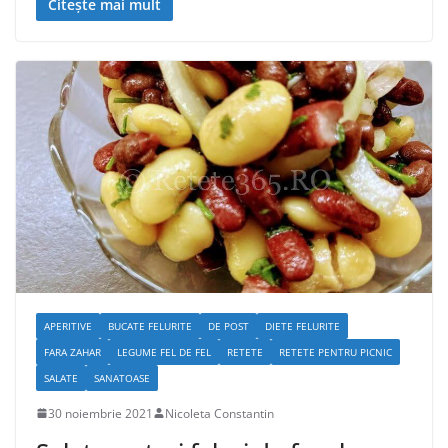
Citește mai mult
APERITIVE
BUCATE FELURITE
DE POST
DIETE FELURITE
FARA ZAHAR
LEGUME FEL DE FEL
RETETE
RETETE PENTRU PICNIC
SALATE
SANATOASE
30 noiembrie 2021
Nicoleta Constantin