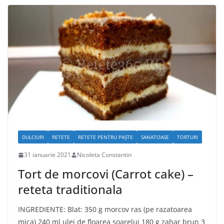
DULCIURI
RETETE
RETETE PENTRU PAȘTE
SANATOASE
TORTURI
31 ianuarie 2021
Nicoleta Constantin
Tort de morcovi (Carrot cake) –
reteta traditionala
INGREDIENTE: Blat: 350 g morcov ras (pe razatoarea
mica) 240 ml ulei de floarea soarelui 180 g zahar brun 3