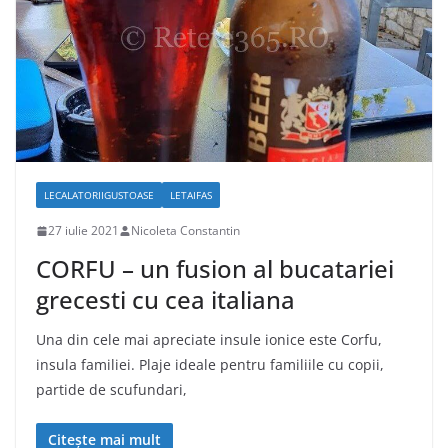
LECALATORIIGUSTOASE
LETAIFAS
27 iulie 2021
Nicoleta Constantin
CORFU – un fusion al bucatariei
grecesti cu cea italiana
Una din cele mai apreciate insule ionice este Corfu,
insula familiei. Plaje ideale pentru familiile cu copii,
partide de scufundari,
Citește mai mult