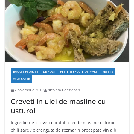
BUCATE FELURITE
DE POST
PESTE SI FRUCTE DE MARE
RETETE
SANATOASE
7 noiembrie 2019
Nicoleta Constantin
Creveti in ulei de masline cu
usturoi
Ingrediente: creveti curatati ulei de masline usturoi
chili sare / o crenguta de rozmarin proaspata vin alb