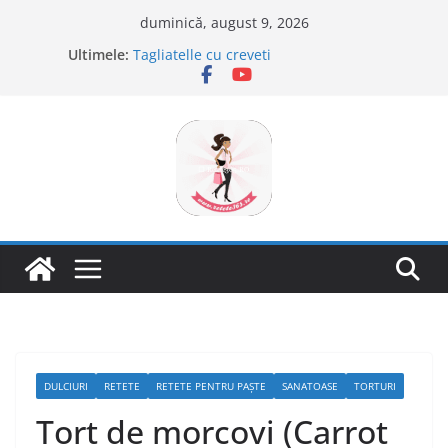
Sari
duminică, august 9, 2026
la
Ultimele:
Tagliatelle cu creveti
conținut
Clafoutis cu cirese
Ciocolata de casa cu pasta din fructe
Scovergi pufoase
Savarine
DULCIURI
RETETE
RETETE PENTRU PAȘTE
SANATOASE
TORTURI
Tort de morcovi (Carrot