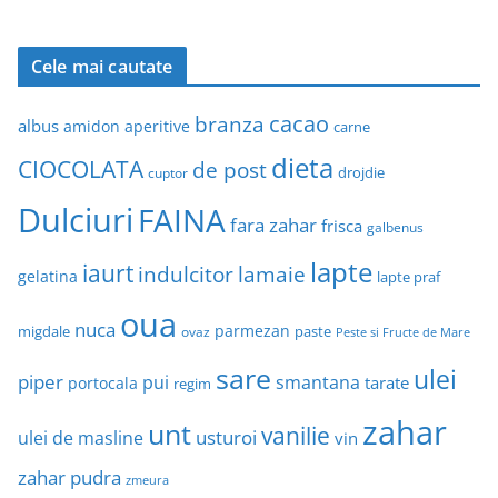
Cele mai cautate
cacao
branza
albus
amidon
aperitive
carne
dieta
CIOCOLATA
de post
drojdie
cuptor
Dulciuri
FAINA
fara zahar
frisca
galbenus
lapte
iaurt
indulcitor
lamaie
gelatina
lapte praf
oua
nuca
parmezan
migdale
paste
ovaz
Peste si Fructe de Mare
sare
ulei
piper
pui
smantana
tarate
portocala
regim
zahar
unt
vanilie
usturoi
ulei de masline
vin
zahar pudra
zmeura