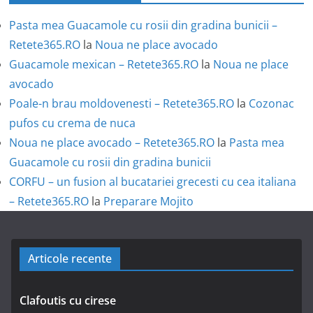
Pasta mea Guacamole cu rosii din gradina bunicii –
Retete365.RO
la
Noua ne place avocado
Guacamole mexican – Retete365.RO
la
Noua ne place
avocado
Poale-n brau moldovenesti – Retete365.RO
la
Cozonac
pufos cu crema de nuca
Noua ne place avocado – Retete365.RO
la
Pasta mea
Guacamole cu rosii din gradina bunicii
CORFU – un fusion al bucatariei grecesti cu cea italiana
– Retete365.RO
la
Preparare Mojito
Articole recente
Clafoutis cu cirese