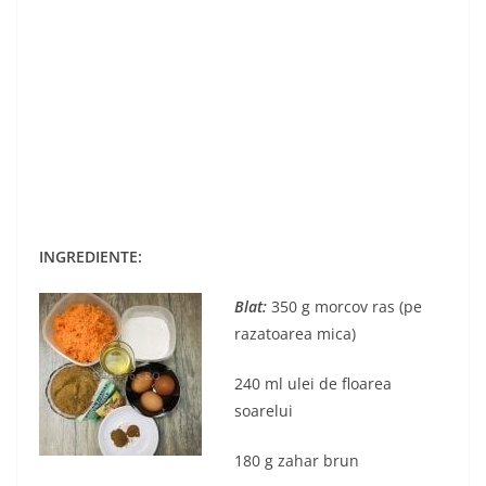
INGREDIENTE:
Blat:
350 g morcov ras (pe
razatoarea mica)
240 ml ulei de floarea
soarelui
180 g zahar brun