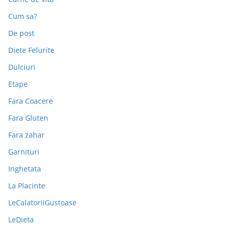
Cum sa?
De post
Diete Felurite
Dulciuri
Etape
Fara Coacere
Fara Gluten
Fara zahar
Garnituri
Inghetata
La Placinte
LeCalatoriiGustoase
LeDieta