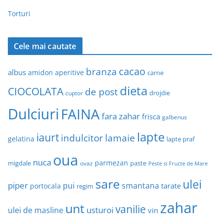
Torturi
Cele mai cautate
cacao
branza
albus
amidon
aperitive
carne
dieta
CIOCOLATA
de post
drojdie
cuptor
Dulciuri
FAINA
fara zahar
frisca
galbenus
lapte
iaurt
indulcitor
lamaie
gelatina
lapte praf
oua
nuca
parmezan
migdale
paste
ovaz
Peste si Fructe de Mare
sare
ulei
piper
pui
smantana
tarate
portocala
regim
zahar
unt
vanilie
usturoi
ulei de masline
vin