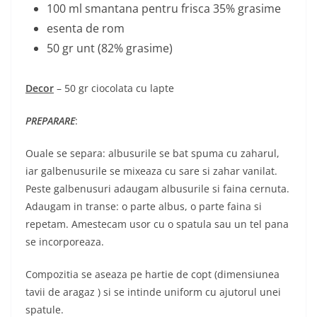
100 ml smantana pentru frisca 35% grasime
esenta de rom
50 gr unt (82% grasime)
Decor
– 50 gr ciocolata cu lapte
PREPARARE
:
Ouale se separa: albusurile se bat spuma cu zaharul,
iar galbenusurile se mixeaza cu sare si zahar vanilat.
Peste galbenusuri adaugam albusurile si faina cernuta.
Adaugam in transe: o parte albus, o parte faina si
repetam. Amestecam usor cu o spatula sau un tel pana
se incorporeaza.
Compozitia se aseaza pe hartie de copt (dimensiunea
tavii de aragaz ) si se intinde uniform cu ajutorul unei
spatule.