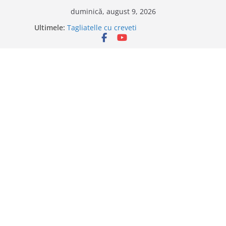
Sari
duminică, august 9, 2026
Savarine
la
Ultimele:
Tagliatelle cu creveti
conținut
Clafoutis cu cirese
Ciocolata de casa cu pasta din fructe
Scovergi pufoase