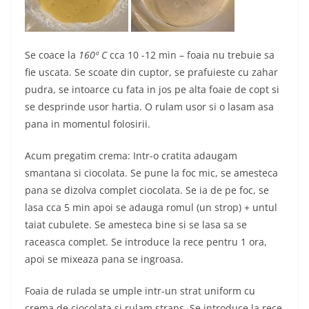
Se coace la
160º C
cca 10 -12 min – foaia nu trebuie sa
fie uscata. Se scoate din cuptor, se prafuieste cu zahar
pudra, se intoarce cu fata in jos pe alta foaie de copt si
se desprinde usor hartia. O rulam usor si o lasam asa
pana in momentul folosirii.
Acum pregatim crema: Intr-o cratita adaugam
smantana si ciocolata. Se pune la foc mic, se amesteca
pana se dizolva complet ciocolata. Se ia de pe foc, se
lasa cca 5 min apoi se adauga romul (un strop) + untul
taiat cubulete. Se amesteca bine si se lasa sa se
raceasca complet. Se introduce la rece pentru 1 ora,
apoi se mixeaza pana se ingroasa.
Foaia de rulada se umple intr-un strat uniform cu
crema de ciocolata si rulam strans. Se introduce la rece