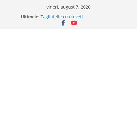
Sari
vineri, august 7, 2026
la
Ultimele:
Tagliatelle cu creveti
conținut
Clafoutis cu cirese
Ciocolata de casa cu pasta din fructe
Scovergi pufoase
Savarine