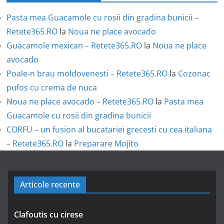
Pasta mea Guacamole cu rosii din gradina bunicii –
Retete365.RO
la
Noua ne place avocado
Guacamole mexican – Retete365.RO
la
Noua ne place
avocado
Poale-n brau moldovenesti – Retete365.RO
la
Cozonac
pufos cu crema de nuca
Noua ne place avocado – Retete365.RO
la
Pasta mea
Guacamole cu rosii din gradina bunicii
CORFU – un fusion al bucatariei grecesti cu cea italiana
– Retete365.RO
la
Preparare Mojito
Articole recente
Clafoutis cu cirese