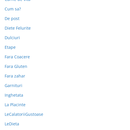
Cum sa?
De post
Diete Felurite
Dulciuri
Etape
Fara Coacere
Fara Gluten
Fara zahar
Garnituri
Inghetata
La Placinte
LeCalatoriiGustoase
LeDieta