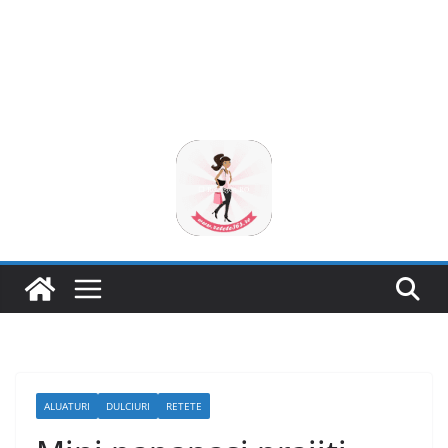
ALUATURI
DULCIURI
RETETE