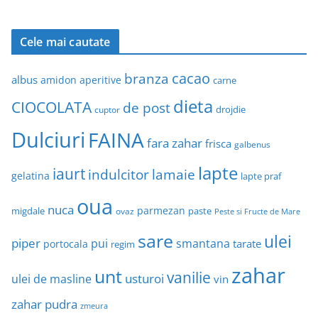
Cele mai cautate
cacao
branza
albus
amidon
aperitive
carne
dieta
CIOCOLATA
de post
drojdie
cuptor
Dulciuri
FAINA
fara zahar
frisca
galbenus
lapte
iaurt
indulcitor
lamaie
gelatina
lapte praf
oua
nuca
parmezan
migdale
paste
ovaz
Peste si Fructe de Mare
sare
ulei
piper
pui
smantana
tarate
portocala
regim
zahar
unt
vanilie
usturoi
ulei de masline
vin
zahar pudra
zmeura