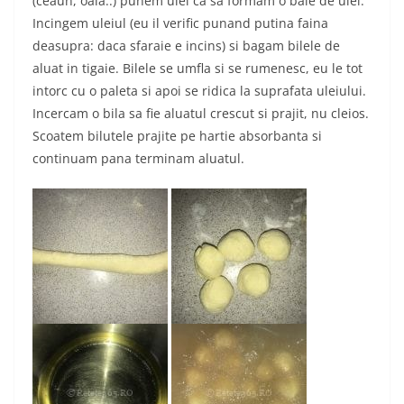
(ceaun, oala..) punem ulei ca sa formam o baie de ulei.
Incingem uleiul (eu il verific punand putina faina
deasupra: daca sfaraie e incins) si bagam bilele de
aluat in tigaie. Bilele se umfla si se rumenesc, eu le tot
intorc cu o paleta si apoi se ridica la suprafata uleiului.
Incercam o bila sa fie aluatul crescut si prajit, nu cleios.
Scoatem bilutele prajite pe hartie absorbanta si
continuam pana terminam aluatul.