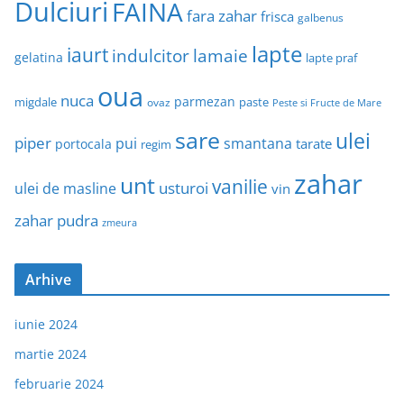
Dulciuri
FAINA
fara zahar
frisca
galbenus
lapte
iaurt
indulcitor
lamaie
gelatina
lapte praf
oua
nuca
parmezan
migdale
paste
ovaz
Peste si Fructe de Mare
sare
ulei
piper
pui
smantana
tarate
portocala
regim
zahar
unt
vanilie
usturoi
ulei de masline
vin
zahar pudra
zmeura
Arhive
iunie 2024
martie 2024
februarie 2024