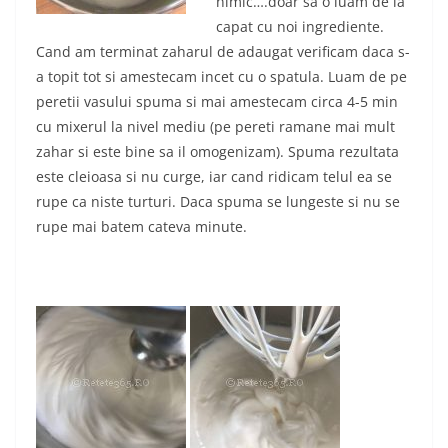
nimic….doar sa o luam de la
capat cu noi ingrediente.
Cand am terminat zaharul de adaugat verificam daca s-
a topit tot si amestecam incet cu o spatula. Luam de pe
peretii vasului spuma si mai amestecam circa 4-5 min
cu mixerul la nivel mediu (pe pereti ramane mai mult
zahar si este bine sa il omogenizam). Spuma rezultata
este cleioasa si nu curge, iar cand ridicam telul ea se
rupe ca niste turturi. Daca spuma se lungeste si nu se
rupe mai batem cateva minute.