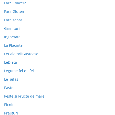
Fara Coacere
Fara Gluten
Fara zahar
Garnituri
Inghetata
La Placinte
LeCalatoriiGustoase
LeDieta
Legume fel de fel
LeTaifas
Paste
Peste si Fructe de mare
Picnic
Prajituri