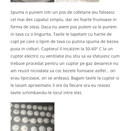
Spuma o punem intr-un pos de cofetarie (eu folosesc
cel mai des capatul simplu, dar ies foarte frumoase in
forma de stea). Daca nu avem pos putem sa le punem
in tava cu o lingurita. Tavile le tapetam cu hartie de
copt pe care o lipim de tava cu putina spuma de bezea
pusa in colturi. Cuptorul il incalzim la 50-60° C la un
cuptor electric cu ventilatie (nu stiu sa va sfatuiesc cum
trebuie procedat pentru un cuptor pe gaz deoarece nu
am reusit niciodata sa coc bezele fumoase astfel… ori
erau lipicioase, ori se ardeau). Bagam tavile la cuptor si
le lasam aproximativ 3 ore (la fiecare ora eu reasez
tavile schimbandu-le locul intre ele).