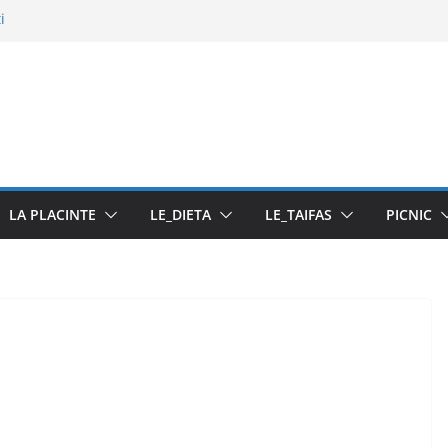
i
u pasta din fructe
LA PLACINTE
LE_DIETA
LE_TAIFAS
PICNIC