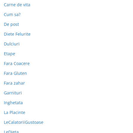
Carne de vita
Cum sa?
De post
Diete Felurite
Dulciuri
Etape
Fara Coacere
Fara Gluten
Fara zahar
Garnituri
Inghetata
La Placinte
LeCalatoriiGustoase
LeDieta