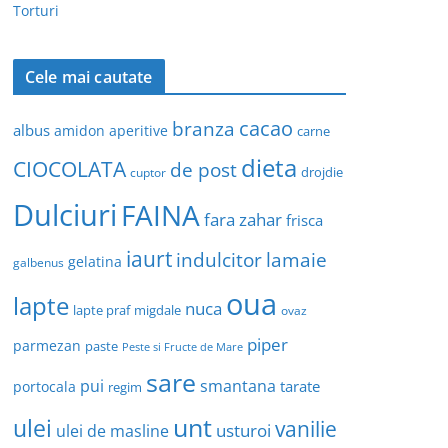
Torturi
Cele mai cautate
cacao
branza
albus
amidon
aperitive
carne
dieta
CIOCOLATA
de post
drojdie
cuptor
Dulciuri
FAINA
fara zahar
frisca
iaurt
indulcitor
lamaie
gelatina
galbenus
oua
lapte
nuca
lapte praf
migdale
ovaz
piper
parmezan
paste
Peste si Fructe de Mare
sare
pui
smantana
tarate
portocala
regim
unt
ulei
vanilie
usturoi
ulei de masline