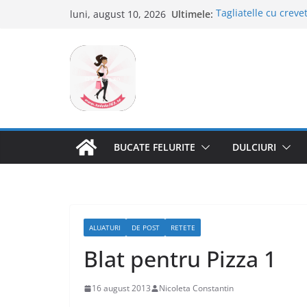
Sari
Ultimele:
Tagliatelle cu crevet
luni, august 10, 2026
la
Clafoutis cu cirese
Ciocolata de casa c
conținut
Scovergi pufoase
Savarine
BUCATE FELURITE
DULCIURI
ALUATURI
DE POST
RETETE
Blat pentru Pizza 1
16 august 2013
Nicoleta Constantin