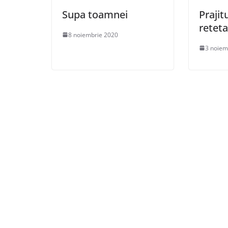
Supa toamnei
Prajit
reteta
8 noiembrie 2020
3 noiem