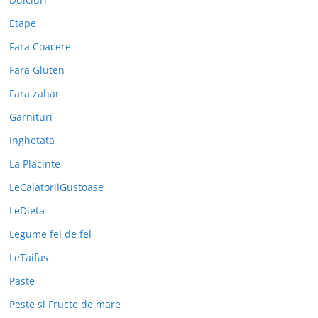
Etape
Fara Coacere
Fara Gluten
Fara zahar
Garnituri
Inghetata
La Placinte
LeCalatoriiGustoase
LeDieta
Legume fel de fel
LeTaifas
Paste
Peste si Fructe de mare