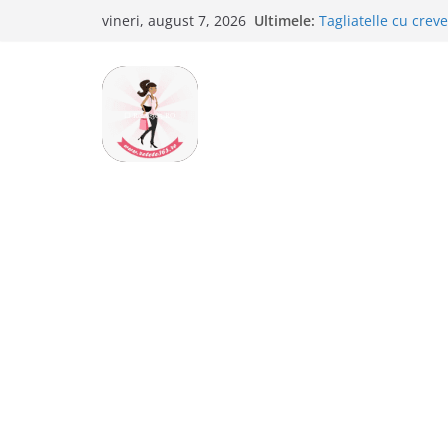
Savarine
Sari
Ultimele:
Tagliatelle cu creve
vineri, august 7, 2026
la
Clafoutis cu cirese
Ciocolata de casa c
conținut
Scovergi pufoase