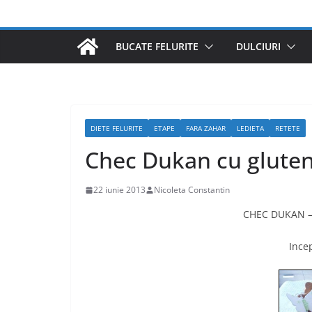
BUCATE FELURITE
DULCIURI
DIETE FELURITE
ETAPE
FARA ZAHAR
LEDIETA
RETETE
Chec Dukan cu glute
22 iunie 2013
Nicoleta Constantin
CHEC DUKAN 
Ince