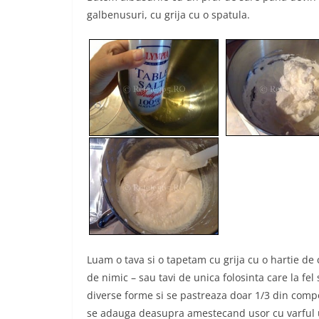
galbenusuri, cu grija cu o spatula.
Luam o tava si o tapetam cu grija cu o hartie de 
de nimic – sau tavi de unica folosinta care la fel
diverse forme si se pastreaza doar 1/3 din compo
se adauga deasupra amestecand usor cu varful un