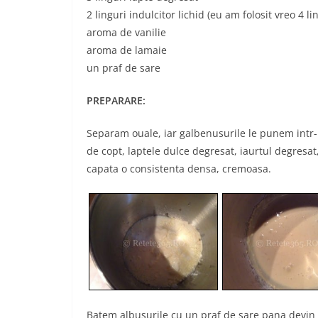
2 linguri indulcitor lichid (eu am folosit vreo 4 lin
aroma de vanilie
aroma de lamaie
un praf de sare
PREPARARE:
Separam ouale, iar galbenusurile le punem intr-
de copt, laptele dulce degresat, iaurtul degresa
capata o consistenta densa, cremoasa.
Batem albusurile cu un praf de sare pana devin t