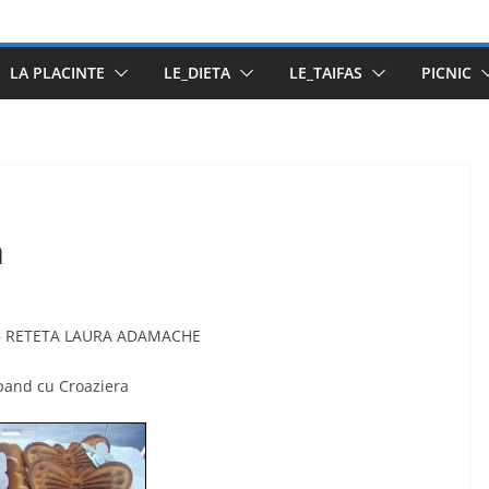
LA PLACINTE
LE_DIETA
LE_TAIFAS
PICNIC
n
– RETETA LAURA ADAMACHE
pand cu Croaziera