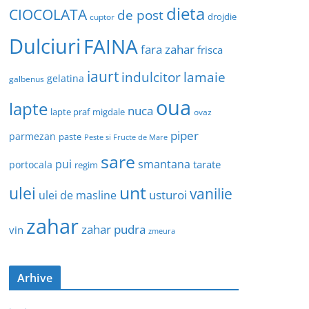
dieta
CIOCOLATA
de post
drojdie
cuptor
Dulciuri
FAINA
fara zahar
frisca
iaurt
indulcitor
lamaie
gelatina
galbenus
oua
lapte
nuca
lapte praf
migdale
ovaz
piper
parmezan
paste
Peste si Fructe de Mare
sare
pui
smantana
tarate
portocala
regim
unt
ulei
vanilie
usturoi
ulei de masline
zahar
zahar pudra
vin
zmeura
Arhive