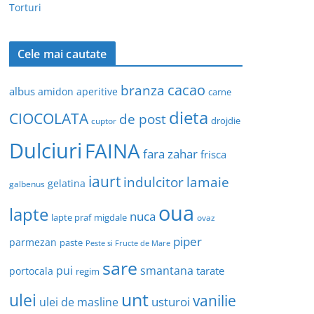
Torturi
Cele mai cautate
cacao
branza
albus
amidon
aperitive
carne
dieta
CIOCOLATA
de post
drojdie
cuptor
Dulciuri
FAINA
fara zahar
frisca
iaurt
indulcitor
lamaie
gelatina
galbenus
oua
lapte
nuca
lapte praf
migdale
ovaz
piper
parmezan
paste
Peste si Fructe de Mare
sare
pui
smantana
tarate
portocala
regim
unt
ulei
vanilie
usturoi
ulei de masline