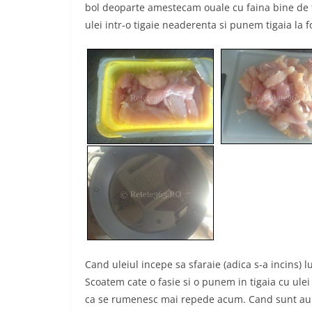
bol deoparte amestecam ouale cu faina bine de t
ulei intr-o tigaie neaderenta si punem tigaia la fo
Cand uleiul incepe sa sfaraie (adica s-a incins) 
Scoatem cate o fasie si o punem in tigaia cu ule
ca se rumenesc mai repede acum. Cand sunt auri