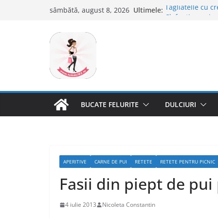
Sari
Ultimele:
Tagliatelle cu cr
sâmbătă, august 8, 2026
la
Clafoutis cu cir
Ciocolata de cas
conținut
Scovergi pufoas
Savarine
BUCATE FELURITE
DULCIURI
APERITIVE
CARNE DE PUI
RETETE
RETETE PENTRU PICNIC
Fasii din piept de pui
4 iulie 2013
Nicoleta Constantin