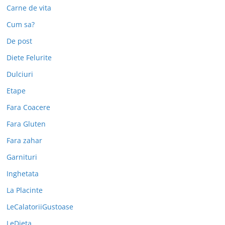
Carne de vita
Cum sa?
De post
Diete Felurite
Dulciuri
Etape
Fara Coacere
Fara Gluten
Fara zahar
Garnituri
Inghetata
La Placinte
LeCalatoriiGustoase
LeDieta