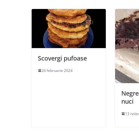
Scovergi pufoase
26 februarie 2024
Negre
nuci
13 noie