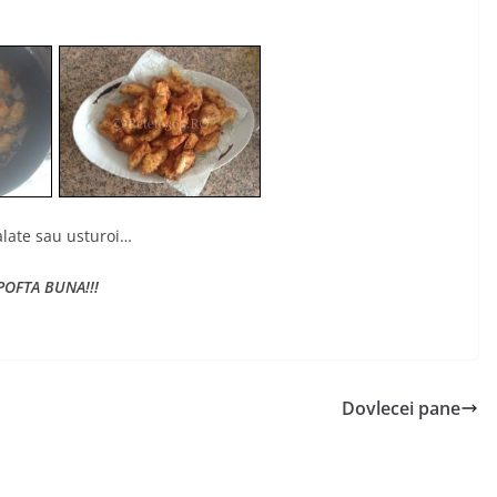
salate sau usturoi…
POFTA BUNA!!!
Dovlecei pane