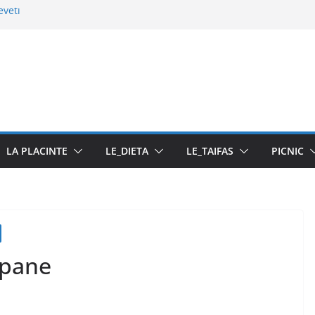
eveti
ese
a cu pasta din fructe
e
LA PLACINTE
LE_DIETA
LE_TAIFAS
PICNIC
 pane