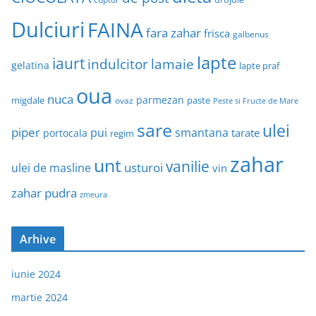
Dulciuri
FAINA
fara zahar
frisca
galbenus
lapte
iaurt
indulcitor
lamaie
gelatina
lapte praf
oua
nuca
parmezan
migdale
paste
ovaz
Peste si Fructe de Mare
sare
ulei
piper
pui
smantana
tarate
portocala
regim
zahar
unt
vanilie
usturoi
ulei de masline
vin
zahar pudra
zmeura
Arhive
iunie 2024
martie 2024