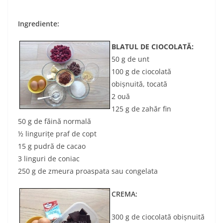
Ingrediente:
BLATUL DE CIOCOLATĂ:
50 g de unt
100 g de ciocolată
obişnuită, tocată
2 ouă
125 g de zahăr fin
50 g de făină normală
½ linguriţe praf de copt
15 g pudră de cacao
3 linguri de coniac
250 g de zmeura proaspata sau congelata
CREMA:
300 g de ciocolată obişnuită