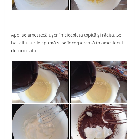
Apoi se amestecă uşor în ciocolata topită şi răcită. Se
bat albuşurile spumă şi se încorporează în amestecul
de ciocolată.