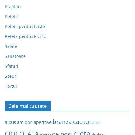
Prajituri
Retete
Retete pentru Paște
Retete pentru Picnic
Salate
Sanatoase
Sfaturi
Sosuri
Torturi
Cele mai cautate
cacao
branza
albus
amidon
aperitive
carne
dieta
CIOCOLATA
de post
drojdie
cuptor