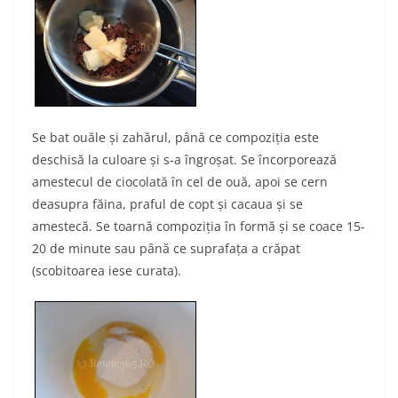
Se bat ouăle şi zahărul, până ce compoziţia este
deschisă la culoare şi s-a îngroşat. Se încorporează
amestecul de ciocolată în cel de ouă, apoi se cern
deasupra făina, praful de copt şi cacaua şi se
amestecă. Se toarnă compoziţia în formă şi se coace 15-
20 de minute sau până ce suprafaţa a crăpat
(scobitoarea iese curata).