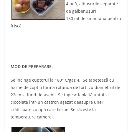
4 ouă, albuşurile separate
de gălbenuşuri
150 ml de smântână pentru
frişcă
MOD DE PREPARARE:
Se încinge cuptorul la 180° C/gaz 4. Se tapetează cu
hârtie de copt o formă rotundă de tort, cu diametrul de
22cm şi fund detaşabil. Se topesc laolaltă untul şi
ciocolata într-un castron aşezat deasupra unei
crăticioare cu apă care fierbe. Se răceşte la
temperatura camerei.