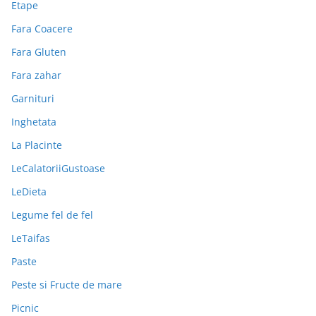
Etape
Fara Coacere
Fara Gluten
Fara zahar
Garnituri
Inghetata
La Placinte
LeCalatoriiGustoase
LeDieta
Legume fel de fel
LeTaifas
Paste
Peste si Fructe de mare
Picnic