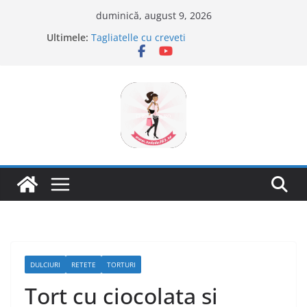
Sari
duminică, august 9, 2026
Savarine
la
Ultimele:
Tagliatelle cu creveti
conținut
Clafoutis cu cirese
Ciocolata de casa cu pasta din fructe
Scovergi pufoase
DULCIURI
RETETE
TORTURI
Tort cu ciocolata si