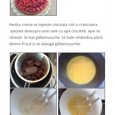
Pentru crema se topeşte ciocolata intr-o craticioara
aşezata deasupra unei oale cu apă clocotită, apoi se
răceşte. Se bat gălbenuşurile. Se bate smântâna până
devine frişcă şi se adaugă gălbenuşurilor.