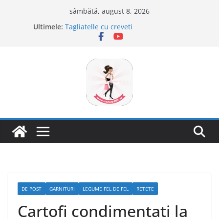
Sari
sâmbătă, august 8, 2026
la
Ultimele:
Tagliatelle cu creveti
conținut
Clafoutis cu cirese
Ciocolata de casa cu pasta din fructe
Scovergi pufoase
Savarine
DE POST
GARNITURI
LEGUME FEL DE FEL
RETETE
Cartofi condimentati la