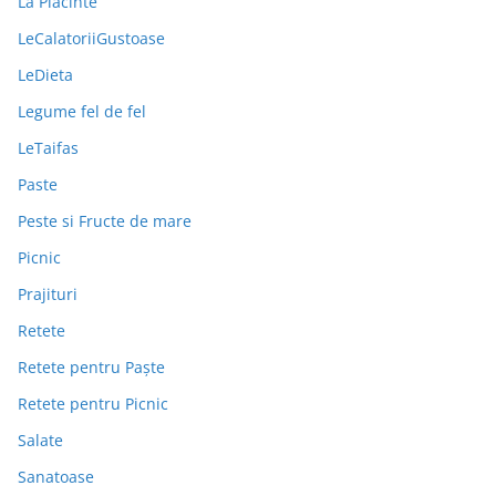
La Placinte
LeCalatoriiGustoase
LeDieta
Legume fel de fel
LeTaifas
Paste
Peste si Fructe de mare
Picnic
Prajituri
Retete
Retete pentru Paște
Retete pentru Picnic
Salate
Sanatoase