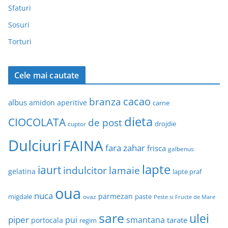
Sfaturi
Sosuri
Torturi
Cele mai cautate
cacao
branza
albus
amidon
aperitive
carne
dieta
CIOCOLATA
de post
drojdie
cuptor
Dulciuri
FAINA
fara zahar
frisca
galbenus
lapte
iaurt
indulcitor
lamaie
gelatina
lapte praf
oua
nuca
parmezan
migdale
paste
ovaz
Peste si Fructe de Mare
sare
ulei
piper
pui
smantana
tarate
portocala
regim