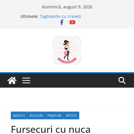
Sari
duminică, august 9, 2026
la
Ultimele:
Tagliatelle cu creveti
conținut
Clafoutis cu cirese
Ciocolata de casa cu pasta din fructe
Scovergi pufoase
Savarine
BISCUITI
DULCIURI
PRAJITURI
RETETE
Fursecuri cu nuca