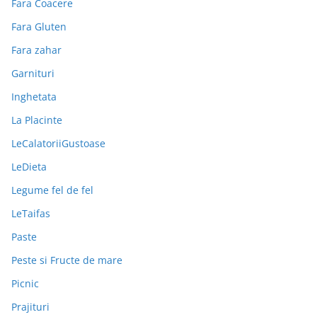
Fara Coacere
Fara Gluten
Fara zahar
Garnituri
Inghetata
La Placinte
LeCalatoriiGustoase
LeDieta
Legume fel de fel
LeTaifas
Paste
Peste si Fructe de mare
Picnic
Prajituri