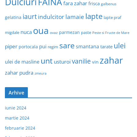
Dulciuri
FAINA
fara zahar
frisca
galbenus
lapte
iaurt
indulcitor
lamaie
gelatina
lapte praf
oua
nuca
parmezan
migdale
paste
ovaz
Peste si Fructe de Mare
sare
ulei
piper
pui
smantana
tarate
portocala
regim
zahar
unt
vanilie
usturoi
ulei de masline
vin
zahar pudra
zmeura
Arhive
iunie 2024
martie 2024
februarie 2024