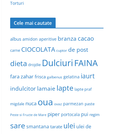
Torturi
Cele mai cautate
cacao
branza
albus
amidon
aperitive
CIOCOLATA
de post
carne
cuptor
Dulciuri
FAINA
dieta
drojdie
iaurt
fara zahar
frisca
gelatina
galbenus
lapte
indulcitor
lamaie
lapte praf
oua
nuca
parmezan
migdale
paste
ovaz
piper
pui
portocala
regim
Peste si Fructe de Mare
sare
ulei
smantana
ulei de
tarate