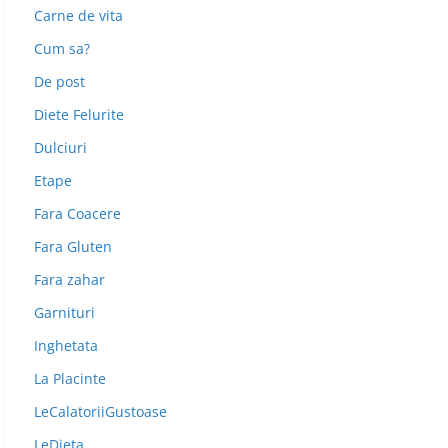
Carne de vita
Cum sa?
De post
Diete Felurite
Dulciuri
Etape
Fara Coacere
Fara Gluten
Fara zahar
Garnituri
Inghetata
La Placinte
LeCalatoriiGustoase
LeDieta