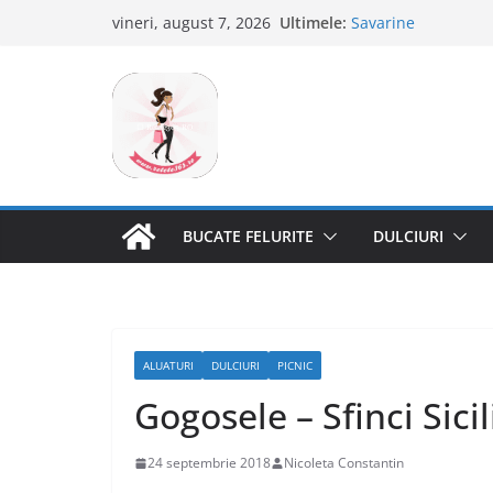
Sari
Ultimele:
Savarine
vineri, august 7, 2026
la
Tagliatelle cu creve
Clafoutis cu cirese
conținut
Ciocolata de casa c
Scovergi pufoase
BUCATE FELURITE
DULCIURI
ALUATURI
DULCIURI
PICNIC
Gogosele – Sfinci Sici
24 septembrie 2018
Nicoleta Constantin