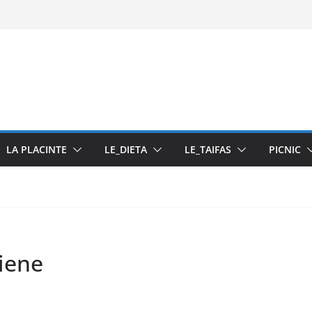
ti
u pasta din fructe
LA PLACINTE
LE_DIETA
LE_TAIFAS
PICNIC
liene