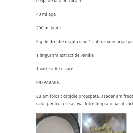
coaja de la o portocala
40 ml apa
200 ml lapte
5 g de drojdie uscata (sau 1 cub drojdie proaspa
1 linguritra extract de vanilie
1 varf cutit cu sare
PREPARARE:
Eu am folosit drojdie proaspata, asadar am freca
cald, pentru a se activa. Intre timp am pasat cart