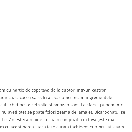
am cu hartie de copt tava de la cuptor. Intr-un castron
udinca, cacao si sare. In alt vas amestecam ingredientele
cul lichid peste cel solid si omogenizam. La sfarsit punem intr-
 nu aveti otet se poate folosi zeama de lamaie). Bicarbonatul se
tie. Amestecam bine, turnam compozitia in tava (este mai
am cu scobitoarea. Daca iese curata inchidem cuptorul si lasam