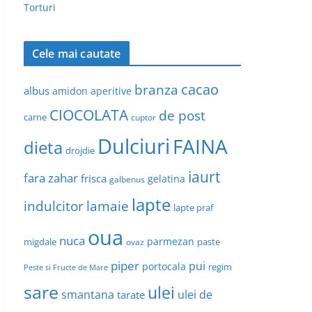
Torturi
Cele mai cautate
cacao
branza
albus
amidon
aperitive
CIOCOLATA
de post
carne
cuptor
Dulciuri
FAINA
dieta
drojdie
iaurt
fara zahar
frisca
gelatina
galbenus
lapte
indulcitor
lamaie
lapte praf
oua
nuca
parmezan
migdale
paste
ovaz
piper
pui
portocala
regim
Peste si Fructe de Mare
sare
ulei
smantana
ulei de
tarate