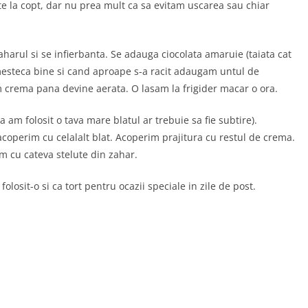
te la copt, dar nu prea mult ca sa evitam uscarea sau chiar
arul si se infierbanta. Se adauga ciocolata amaruie (taiata cat
mesteca bine si cand aproape s-a racit adaugam untul de
crema pana devine aerata. O lasam la frigider macar o ora.
 am folosit o tava mare blatul ar trebuie sa fie subtire).
coperim cu celalalt blat. Acoperim prajitura cu restul de crema.
 cu cateva stelute din zahar.
olosit-o si ca tort pentru ocazii speciale in zile de post.