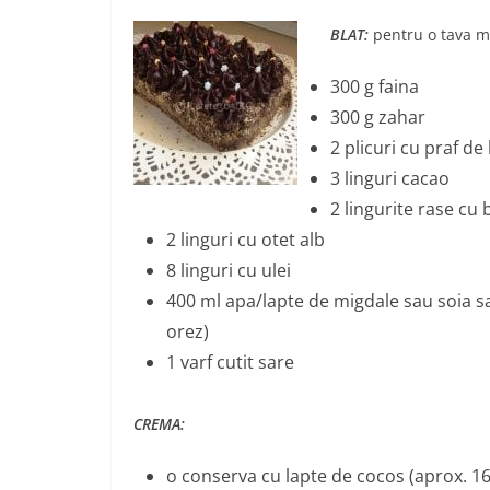
BLAT:
pentru o tava m
300 g faina
300 g zahar
2 plicuri cu praf d
3 linguri cacao
2 lingurite rase cu
2 linguri cu otet alb
8 linguri cu ulei
400 ml apa/lapte de migdale sau soia s
orez)
1 varf cutit sare
CREMA:
o conserva cu lapte de cocos (aprox. 1