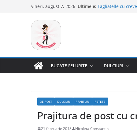
Sari
Ultimele:
Tagliatelle cu creve
vineri, august 7, 2026
la
Clafoutis cu cirese
Ciocolata de casa c
conținut
Scovergi pufoase
Savarine
BUCATE FELURITE
DULCIURI
DE POST
DULCIURI
PRAJITURI
RETETE
Prajitura de post cu 
21 februarie 2018
Nicoleta Constantin