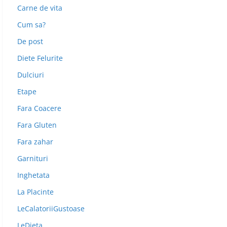
Carne de vita
Cum sa?
De post
Diete Felurite
Dulciuri
Etape
Fara Coacere
Fara Gluten
Fara zahar
Garnituri
Inghetata
La Placinte
LeCalatoriiGustoase
LeDieta