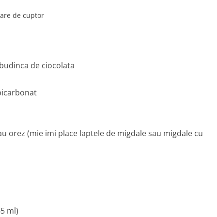
are de cuptor
e budinca de ciocolata
 bicarbonat
au orez (mie imi place laptele de migdale sau migdale cu
65 ml)