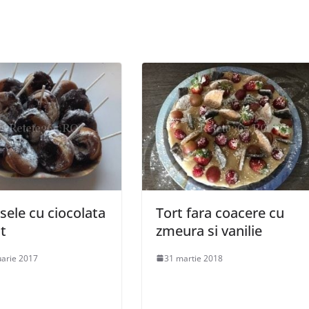
ele cu ciocolata
Tort fara coacere cu
t
zmeura si vanilie
uarie 2017
31 martie 2018