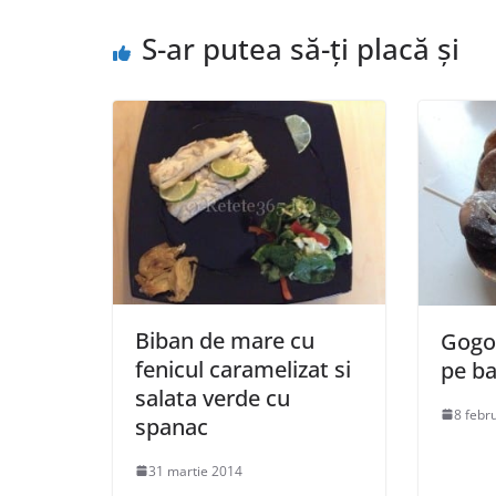
S-ar putea să-ți placă și
Biban de mare cu
Gogos
fenicul caramelizat si
pe ba
salata verde cu
8 febr
spanac
31 martie 2014