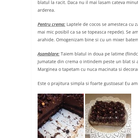
blatul la racit. Daca nu il mai lasam cateva minu
arderea.
Pentru crema:
Laptele de cocos se amesteca cu zah
mai mic posibil ca sa se topeasca repede). Se a
arahide. Omogenizam bine si cu un mixer batem 
Asamblare:
Taiem blatul in doua pe latime (fiindca
Jumatate din crema o intindem peste un blat si a
Marginea o tapetam cu nuca macinata si decoram
Este o prajitura simpla si foarte gustoasa! Eu am f