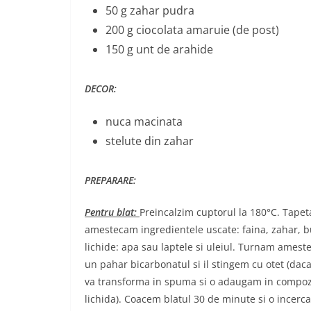
50 g zahar pudra
200 g ciocolata amaruie (de post)
150 g unt de arahide
DECOR:
nuca macinata
stelute din zahar
PREPARARE:
Pentru blat:
Preincalzim cuptorul la 180°C. Tapet
amestecam ingredientele uscate: faina, zahar, b
lichide: apa sau laptele si uleiul. Turnam ameste
un pahar bicarbonatul si il stingem cu otet (daca
va transforma in spuma si o adaugam in compozi
lichida). Coacem blatul 30 de minute si o incerc