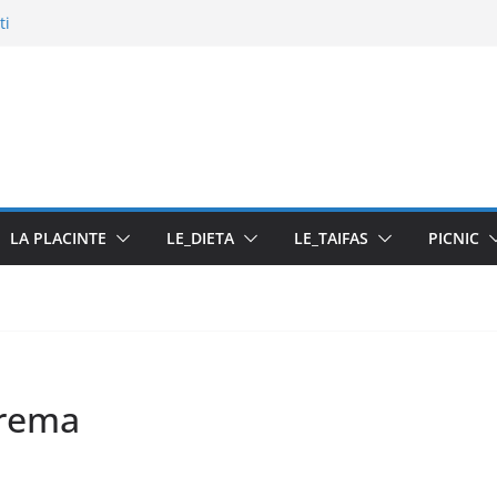
ti
u pasta din fructe
LA PLACINTE
LE_DIETA
LE_TAIFAS
PICNIC
crema