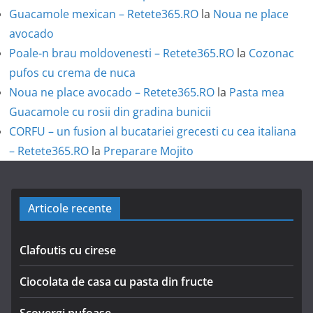
Guacamole mexican – Retete365.RO
la
Noua ne place
avocado
Poale-n brau moldovenesti – Retete365.RO
la
Cozonac
pufos cu crema de nuca
Noua ne place avocado – Retete365.RO
la
Pasta mea
Guacamole cu rosii din gradina bunicii
CORFU – un fusion al bucatariei grecesti cu cea italiana
– Retete365.RO
la
Preparare Mojito
Articole recente
Clafoutis cu cirese
Ciocolata de casa cu pasta din fructe
Scovergi pufoase