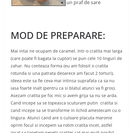
un praf de sare
MOD DE PREPARARE:
Mai intai ne ocupam de caramel. Intr-o cratita mai larga
(care poate fi bagata la cuptor) se pun cele 10 linguri de
zahar. Nu conteaza forma (eu am folosit o cratita
rotunda si una patrata deoarece am facut 2 torturi),
ideea este sa fie ceva mai intinsa suprafata ca sa nu
iasa foarte inalt (pentru ca si blatul atunci va fi gros).
Asezam cratita pe foc mic si avem grija sa nu se arda.
Cand incepe sa se topeasca scuturam putin cratita si
cand incepe sa se transforme in lichid amestecam cu o
lingura. Atunci cand are o culoare placuta maronie
oprim focul si incepem sa rotim cratita incet, astfel
incat sa tapetam peretii cratitei cat mai mult posibil.