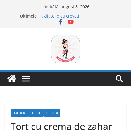
Sari
sâmbătă, august 8, 2026
Savarine
la
Ultimele:
Tagliatelle cu creveti
conținut
Clafoutis cu cirese
Ciocolata de casa cu pasta din fructe
Scovergi pufoase
DULCIURI
RETETE
TORTURI
Tort cu crema de zahar