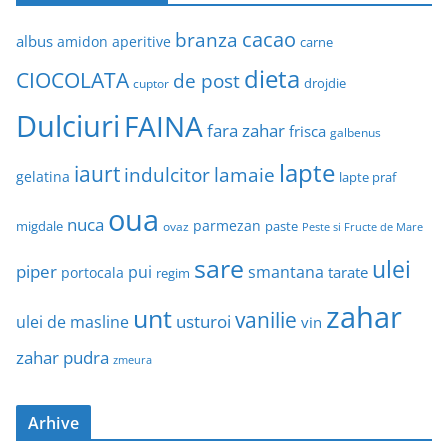
cacao
branza
albus
amidon
aperitive
carne
dieta
CIOCOLATA
de post
drojdie
cuptor
Dulciuri
FAINA
fara zahar
frisca
galbenus
lapte
iaurt
indulcitor
lamaie
gelatina
lapte praf
oua
nuca
parmezan
migdale
paste
ovaz
Peste si Fructe de Mare
sare
ulei
piper
pui
smantana
tarate
portocala
regim
zahar
unt
vanilie
usturoi
ulei de masline
vin
zahar pudra
zmeura
Arhive