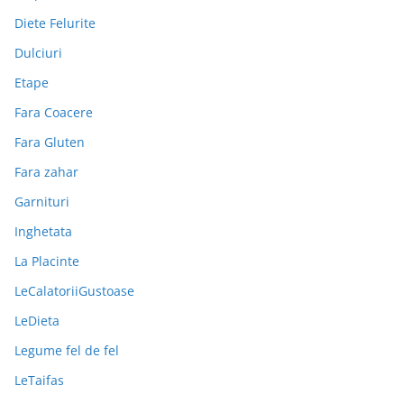
Diete Felurite
Dulciuri
Etape
Fara Coacere
Fara Gluten
Fara zahar
Garnituri
Inghetata
La Placinte
LeCalatoriiGustoase
LeDieta
Legume fel de fel
LeTaifas