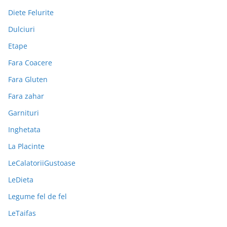
Diete Felurite
Dulciuri
Etape
Fara Coacere
Fara Gluten
Fara zahar
Garnituri
Inghetata
La Placinte
LeCalatoriiGustoase
LeDieta
Legume fel de fel
LeTaifas