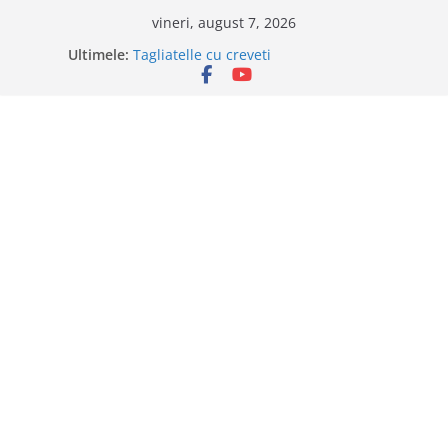
Sari
vineri, august 7, 2026
la
Ultimele:
Tagliatelle cu creveti
conținut
Clafoutis cu cirese
Ciocolata de casa cu pasta din fructe
Scovergi pufoase
Savarine