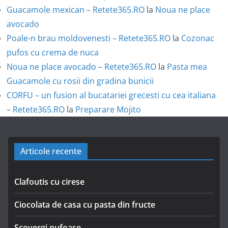
Guacamole mexican – Retete365.RO
la
Noua ne place
avocado
Poale-n brau moldovenesti – Retete365.RO
la
Cozonac
pufos cu crema de nuca
Noua ne place avocado – Retete365.RO
la
Pasta mea
Guacamole cu rosii din gradina bunicii
CORFU – un fusion al bucatariei grecesti cu cea italiana
– Retete365.RO
la
Preparare Mojito
Articole recente
Clafoutis cu cirese
Ciocolata de casa cu pasta din fructe
Scovergi pufoase