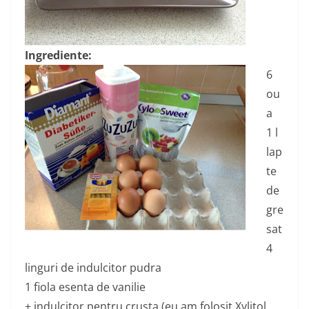
Ingrediente:
6
ou
a
1 l
lap
te
de
gre
sat
4
linguri de indulcitor pudra
1 fiola esenta de vanilie
+ indulcitor pentru crusta (eu am folosit Xylitol