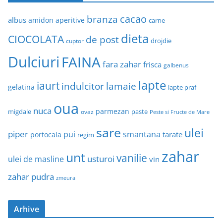
cacao
branza
albus
amidon
aperitive
carne
dieta
CIOCOLATA
de post
drojdie
cuptor
Dulciuri
FAINA
fara zahar
frisca
galbenus
lapte
iaurt
indulcitor
lamaie
gelatina
lapte praf
oua
nuca
parmezan
migdale
paste
ovaz
Peste si Fructe de Mare
sare
ulei
piper
pui
smantana
tarate
portocala
regim
zahar
unt
vanilie
usturoi
ulei de masline
vin
zahar pudra
zmeura
Arhive